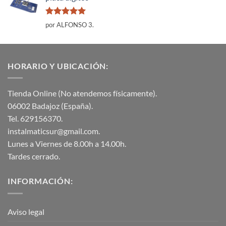
Valorado
por ALFONSO 3.
con
5
de 5
HORARIO Y UBICACIÓN:
Tienda Online (No atendemos físicamente).
06002 Badajoz (España).
Tel. 629156370.
instalmaticsur@gmail.com.
Lunes a Viernes de 8.00h a 14.00h.
Tardes cerrado.
INFORMACIÓN:
Aviso legal