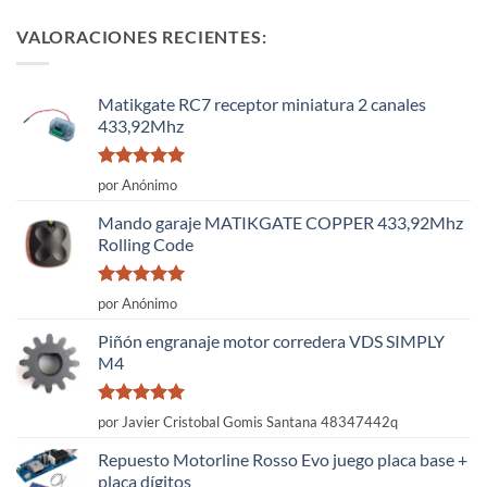
VALORACIONES RECIENTES:
Matikgate RC7 receptor miniatura 2 canales
433,92Mhz
Valorado
por Anónimo
con
5
de 5
Mando garaje MATIKGATE COPPER 433,92Mhz
Rolling Code
Valorado
por Anónimo
con
5
de 5
Piñón engranaje motor corredera VDS SIMPLY
M4
Valorado
por Javier Cristobal Gomis Santana 48347442q
con
5
de 5
Repuesto Motorline Rosso Evo juego placa base +
placa dígitos