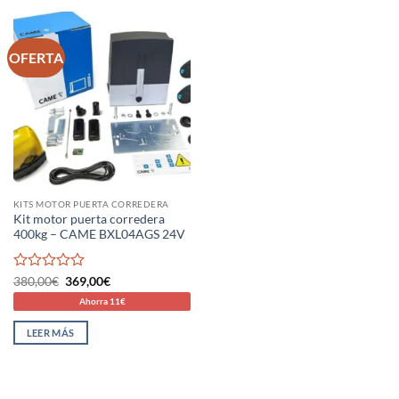
OFERTA
KITS MOTOR PUERTA CORREDERA
Kit motor puerta corredera
400kg – CAME BXL04AGS 24V
Valorado
El
El
380,00
€
369,00
€
precio
precio
con
Ahorra 11€
original
actual
0
era:
es:
de
380,00€.
369,00€.
LEER MÁS
5