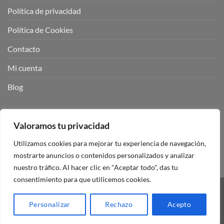
Política de privacidad
Política de Cookies
Contacto
Mi cuenta
Blog
BUSCADOR DE PRODUCTOS:
Valoramos tu privacidad
Utilizamos cookies para mejorar tu experiencia de navegación,
mostrarte anuncios o contenidos personalizados y analizar
nuestro tráfico. Al hacer clic en "Aceptar todo", das tu
consentimiento para que utilicemos cookies.
Visa
PayPal
Stripe
MasterCard
Personalizar
Rechazo
Acepto
Copyright 2026 ©
Mando Garaje Universal Tienda Online España.