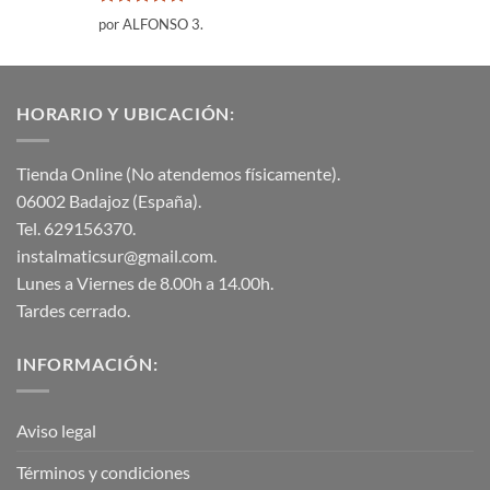
Valorado
por ALFONSO 3.
con
5
de 5
HORARIO Y UBICACIÓN:
Tienda Online (No atendemos físicamente).
06002 Badajoz (España).
Tel. 629156370.
instalmaticsur@gmail.com.
Lunes a Viernes de 8.00h a 14.00h.
Tardes cerrado.
INFORMACIÓN:
Aviso legal
Términos y condiciones