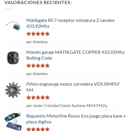
VALORACIONES RECIENTES:
Matikgate RC7 receptor miniatura 2 canales
433,92Mhz
Valorado
por Anónimo
con
5
de 5
Mando garaje MATIKGATE COPPER 433,92Mhz
Rolling Code
Valorado
por Anónimo
con
5
de 5
Piñón engranaje motor corredera VDS SIMPLY
M4
Valorado
por Javier Cristobal Gomis Santana 48347442q
con
5
de 5
Repuesto Motorline Rosso Evo juego placa base +
placa dígitos