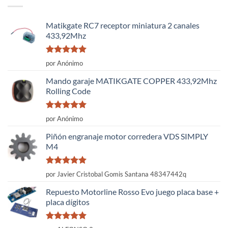
Matikgate RC7 receptor miniatura 2 canales
433,92Mhz
Valorado
por Anónimo
con
5
de 5
Mando garaje MATIKGATE COPPER 433,92Mhz
Rolling Code
Valorado
por Anónimo
con
5
de 5
Piñón engranaje motor corredera VDS SIMPLY
M4
Valorado
por Javier Cristobal Gomis Santana 48347442q
con
5
de 5
Repuesto Motorline Rosso Evo juego placa base +
placa dígitos
Valorado