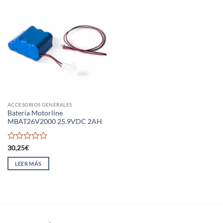
ACCESORIOS GENERALES
Batería Motorline
MBAT26V2000 25.9VDC 2AH
Valorado
30,25
€
con
0
LEER MÁS
de
5