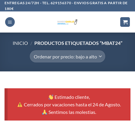
Saltar
ENTREGAS 24/72H - TEL. 629156370 - ENVIOS GRATIS A PARTIR DE
180€
al
contenido
INICIO
/
PRODUCTOS ETIQUETADOS “MBAT24”
Estimado cliente,
Cerrados por vacaciones hasta el 24 de Agosto.
Sentimos las molestias.