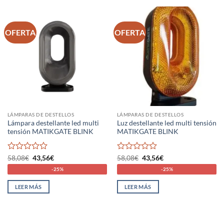
OFERTA
OFERTA
LÁMPARAS DE DESTELLOS
LÁMPARAS DE DESTELLOS
Lámpara destellante led multi
Luz destellante led multi tensión
tensión MATIKGATE BLINK
MATIKGATE BLINK
Valorado
El
El
Valorado
El
El
58,08
€
43,56
€
58,08
€
43,56
€
precio
precio
precio
precio
con
con
-25%
-25%
original
actual
original
actual
0
0
era:
es:
era:
es:
de
de
58,08€.
43,56€.
58,08€.
43,56€.
LEER MÁS
LEER MÁS
5
5