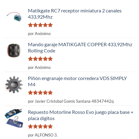
Matikgate RC7 receptor miniatura 2 canales
433,92Mhz
Valorado
por Anónimo
con
5
de 5
Mando garaje MATIKGATE COPPER 433,92Mhz
Rolling Code
Valorado
por Anónimo
con
5
de 5
Piñón engranaje motor corredera VDS SIMPLY
M4
Valorado
por Javier Cristobal Gomis Santana 48347442q
con
5
de 5
Repuesto Motorline Rosso Evo juego placa base +
placa dígitos
Valorado
por ALFONSO 3.
con
5
de 5