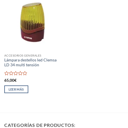
ACCESORIOS GENERALES
Lámpara destellos led Clemsa
LD 34 multi tensión
Valorado
65,00
€
con
0
LEER MÁS
de
5
CATEGORÍAS DE PRODUCTOS: