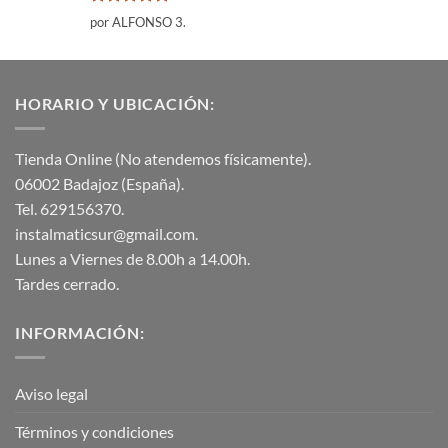
Valorado
por ALFONSO 3.
con
5
de 5
HORARIO Y UBICACIÓN:
Tienda Online (No atendemos físicamente).
06002 Badajoz (España).
Tel. 629156370.
instalmaticsur@gmail.com.
Lunes a Viernes de 8.00h a 14.00h.
Tardes cerrado.
INFORMACIÓN:
Aviso legal
Términos y condiciones