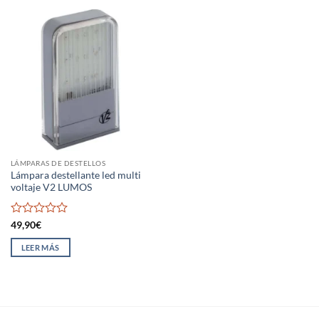
LÁMPARAS DE DESTELLOS
Lámpara destellante led multi
voltaje V2 LUMOS
Valorado
49,90
€
con
0
LEER MÁS
de
5