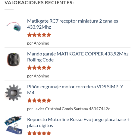
VALORACIONES RECIENTES:
Matikgate RC7 receptor miniatura 2 canales
433,92Mhz
Valorado
por Anónimo
con
5
de 5
Mando garaje MATIKGATE COPPER 433,92Mhz
Rolling Code
Valorado
por Anónimo
con
5
de 5
Piñón engranaje motor corredera VDS SIMPLY
M4
Valorado
por Javier Cristobal Gomis Santana 48347442q
con
5
de 5
Repuesto Motorline Rosso Evo juego placa base +
placa dígitos