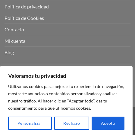
Política de privacidad
Política de Cookies
Contacto
Mi cuenta
Blog
BUSCADOR DE PRODUCTOS:
Valoramos tu privacidad
Utilizamos cookies para mejorar tu experiencia de navegación,
mostrarte anuncios o contenidos personalizados y analizar
nuestro tráfico. Al hacer clic en "Aceptar todo", das tu
consentimiento para que utilicemos cookies.
Visa
PayPal
Stripe
MasterCard
Personalizar
Rechazo
Acepto
Copyright 2026 ©
Mando Garaje Universal Tienda Online España.