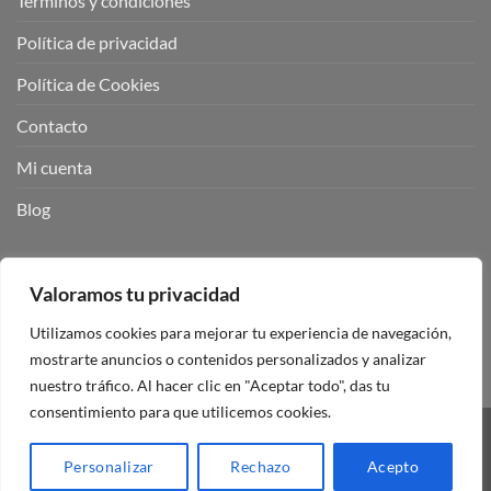
Términos y condiciones
Política de privacidad
Política de Cookies
Contacto
Mi cuenta
Blog
BUSCADOR DE PRODUCTOS:
Valoramos tu privacidad
Utilizamos cookies para mejorar tu experiencia de navegación,
mostrarte anuncios o contenidos personalizados y analizar
nuestro tráfico. Al hacer clic en "Aceptar todo", das tu
consentimiento para que utilicemos cookies.
Visa
PayPal
Stripe
MasterCard
Personalizar
Rechazo
Acepto
Copyright 2026 ©
Mando Garaje Universal Tienda Online España.