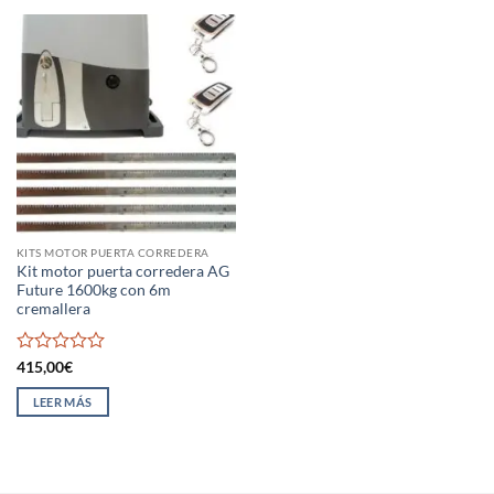
KITS MOTOR PUERTA CORREDERA
Kit motor puerta corredera AG
Future 1600kg con 6m
cremallera
Valorado
415,00
€
con
0
LEER MÁS
de
5