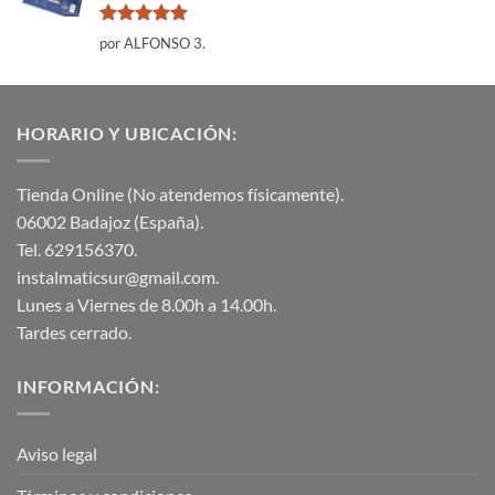
Valorado
por ALFONSO 3.
con
5
de 5
HORARIO Y UBICACIÓN:
Tienda Online (No atendemos físicamente).
06002 Badajoz (España).
Tel. 629156370.
instalmaticsur@gmail.com.
Lunes a Viernes de 8.00h a 14.00h.
Tardes cerrado.
INFORMACIÓN:
Aviso legal