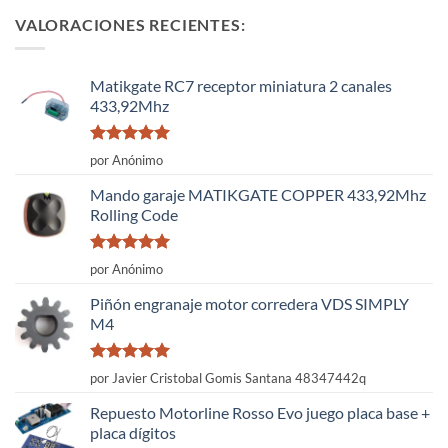
VALORACIONES RECIENTES:
Matikgate RC7 receptor miniatura 2 canales
433,92Mhz
Valorado
por Anónimo
con
5
de 5
Mando garaje MATIKGATE COPPER 433,92Mhz
Rolling Code
Valorado
por Anónimo
con
5
de 5
Piñón engranaje motor corredera VDS SIMPLY
M4
Valorado
por Javier Cristobal Gomis Santana 48347442q
con
5
de 5
Repuesto Motorline Rosso Evo juego placa base +
placa dígitos