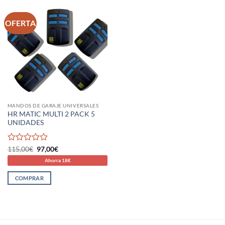
OFERTA
MANDOS DE GARAJE UNIVERSALES
HR MATIC MULTI 2 PACK 5
UNIDADES
Valorado
El
El
115,00
€
97,00
€
precio
precio
con
Ahorra 18€
original
actual
0
era:
es:
de
115,00€.
97,00€.
COMPRAR
5