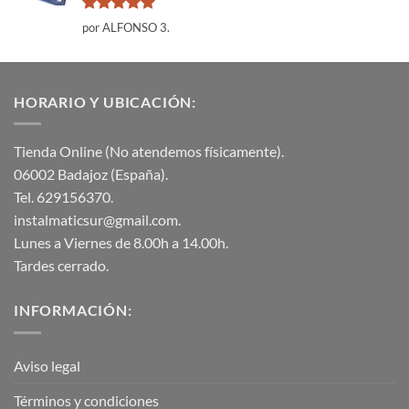
Valorado
por ALFONSO 3.
con
5
de 5
HORARIO Y UBICACIÓN:
Tienda Online (No atendemos físicamente).
06002 Badajoz (España).
Tel. 629156370.
instalmaticsur@gmail.com.
Lunes a Viernes de 8.00h a 14.00h.
Tardes cerrado.
INFORMACIÓN:
Aviso legal
Términos y condiciones