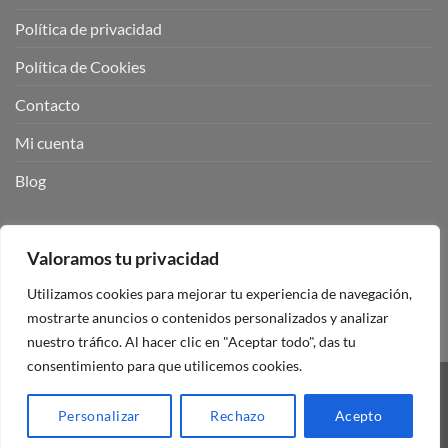
Política de privacidad
Política de Cookies
Contacto
Mi cuenta
Blog
BUSCADOR DE PRODUCTOS:
Valoramos tu privacidad
Utilizamos cookies para mejorar tu experiencia de navegación,
mostrarte anuncios o contenidos personalizados y analizar
nuestro tráfico. Al hacer clic en "Aceptar todo", das tu
consentimiento para que utilicemos cookies.
Visa
PayPal
Stripe
MasterCard
Personalizar
Rechazo
Acepto
Copyright 2026 ©
Mando Garaje Universal Tienda Online España.