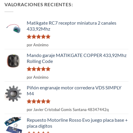
VALORACIONES RECIENTES:
Matikgate RC7 receptor miniatura 2 canales
433,92Mhz
Valorado
por Anónimo
con
5
de 5
Mando garaje MATIKGATE COPPER 433,92Mhz
Rolling Code
Valorado
por Anónimo
con
5
de 5
Piñón engranaje motor corredera VDS SIMPLY
M4
Valorado
por Javier Cristobal Gomis Santana 48347442q
con
5
de 5
Repuesto Motorline Rosso Evo juego placa base +
placa dígitos