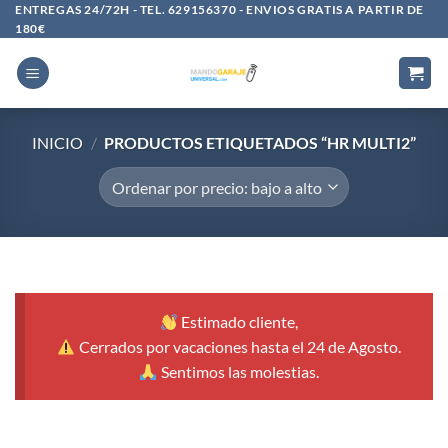
Saltar
ENTREGAS 24/72H - TEL. 629156370 - ENVIOS GRATIS A PARTIR DE
180€
al
contenido
INICIO
/
PRODUCTOS ETIQUETADOS “HR MULTI2”
Estimado cliente,
Cerrados por vacaciones hasta el 24 de Agosto.
Sentimos las molestias.