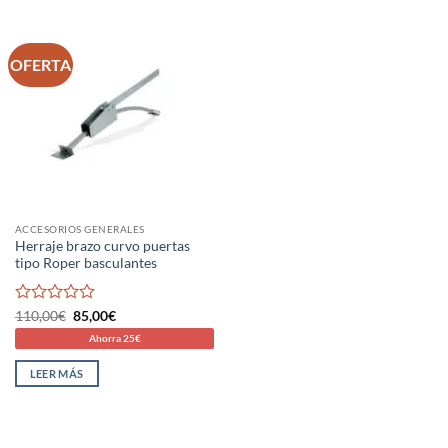
OFERTA
ACCESORIOS GENERALES
Herraje brazo curvo puertas
tipo Roper basculantes
Valorado
El
El
110,00
€
85,00
€
precio
precio
con
Ahorra 25€
original
actual
0
era:
es:
de
110,00€.
85,00€.
LEER MÁS
5