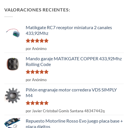
VALORACIONES RECIENTES:
Matikgate RC7 receptor miniatura 2 canales
433,92Mhz
Valorado
por Anónimo
con
5
de 5
Mando garaje MATIKGATE COPPER 433,92Mhz
Rolling Code
Valorado
por Anónimo
con
5
de 5
Piñón engranaje motor corredera VDS SIMPLY
M4
Valorado
por Javier Cristobal Gomis Santana 48347442q
con
5
de 5
Repuesto Motorline Rosso Evo juego placa base +
placa dígitos