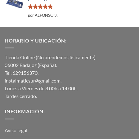
Valorado
por ALFONSO 3.
con
5
de 5
HORARIO Y UBICACIÓN:
Tienda Online (No atendemos físicamente).
06002 Badajoz (España).
Tel. 629156370.
instalmaticsur@gmail.com.
Lunes a Viernes de 8.00h a 14.00h.
Tardes cerrado.
INFORMACIÓN:
Aviso legal