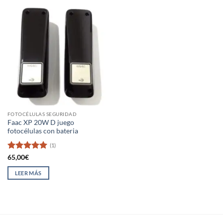
FOTOCÉLULAS SEGURIDAD
Faac XP 20W D juego
fotocélulas con bateria
(1)
Valorado
65,00
€
con
5
de 5
LEER MÁS