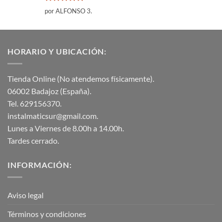
Valorado
por ALFONSO 3.
con
5
de 5
HORARIO Y UBICACIÓN:
Tienda Online (No atendemos físicamente).
06002 Badajoz (España).
Tel. 629156370.
instalmaticsur@gmail.com.
Lunes a Viernes de 8.00h a 14.00h.
Tardes cerrado.
INFORMACIÓN:
Aviso legal
Términos y condiciones