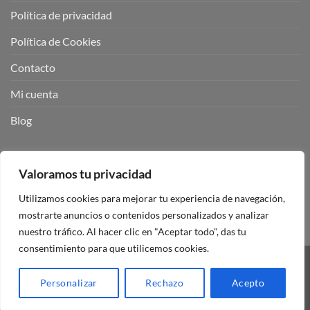
Política de privacidad
Política de Cookies
Contacto
Mi cuenta
Blog
BUSCADOR DE PRODUCTOS:
Valoramos tu privacidad
Utilizamos cookies para mejorar tu experiencia de navegación,
mostrarte anuncios o contenidos personalizados y analizar
nuestro tráfico. Al hacer clic en "Aceptar todo", das tu
consentimiento para que utilicemos cookies.
Visa
PayPal
Stripe
MasterCard
Personalizar
Rechazo
Acepto
Copyright 2026 ©
Mando Garaje Universal Tienda Online España.