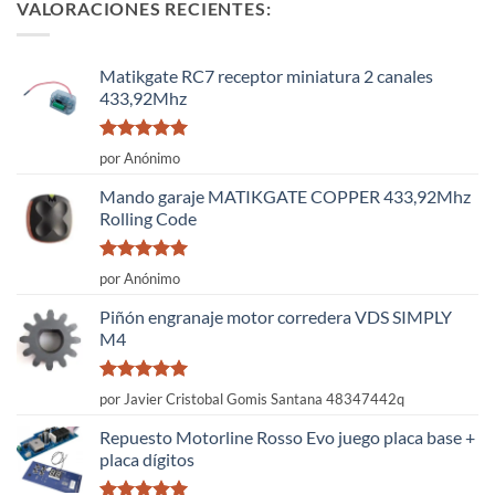
VALORACIONES RECIENTES:
Matikgate RC7 receptor miniatura 2 canales
433,92Mhz
Valorado
por Anónimo
con
5
de 5
Mando garaje MATIKGATE COPPER 433,92Mhz
Rolling Code
Valorado
por Anónimo
con
5
de 5
Piñón engranaje motor corredera VDS SIMPLY
M4
Valorado
por Javier Cristobal Gomis Santana 48347442q
con
5
de 5
Repuesto Motorline Rosso Evo juego placa base +
placa dígitos