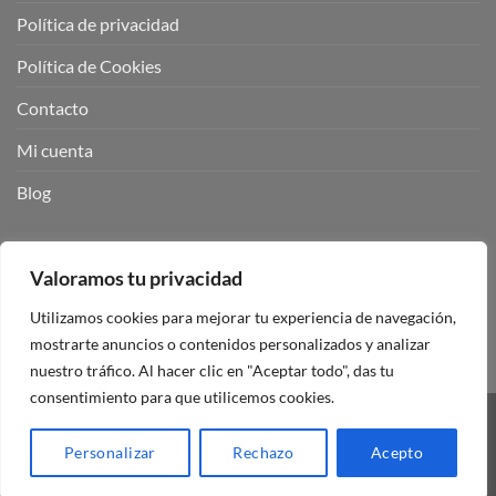
Política de privacidad
Política de Cookies
Contacto
Mi cuenta
Blog
BUSCADOR DE PRODUCTOS:
Valoramos tu privacidad
Utilizamos cookies para mejorar tu experiencia de navegación,
mostrarte anuncios o contenidos personalizados y analizar
nuestro tráfico. Al hacer clic en "Aceptar todo", das tu
consentimiento para que utilicemos cookies.
Visa
PayPal
Stripe
MasterCard
Personalizar
Rechazo
Acepto
Copyright 2026 ©
Mando Garaje Universal Tienda Online España.