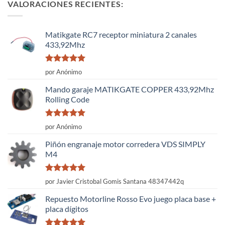
VALORACIONES RECIENTES:
Matikgate RC7 receptor miniatura 2 canales
433,92Mhz
Valorado
por Anónimo
con
5
de 5
Mando garaje MATIKGATE COPPER 433,92Mhz
Rolling Code
Valorado
por Anónimo
con
5
de 5
Piñón engranaje motor corredera VDS SIMPLY
M4
Valorado
por Javier Cristobal Gomis Santana 48347442q
con
5
de 5
Repuesto Motorline Rosso Evo juego placa base +
placa dígitos