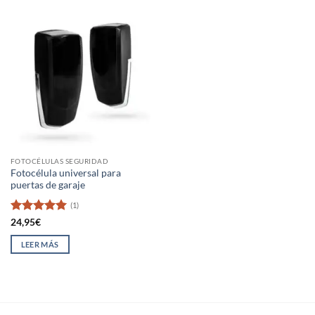
FOTOCÉLULAS SEGURIDAD
Fotocélula universal para
puertas de garaje
(1)
Valorado
24,95
€
con
5
de 5
LEER MÁS