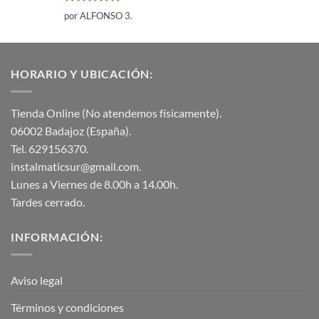
Valorado
por ALFONSO 3.
con
5
de 5
HORARIO Y UBICACIÓN:
Tienda Online (No atendemos físicamente).
06002 Badajoz (España).
Tel. 629156370.
instalmaticsur@gmail.com.
Lunes a Viernes de 8.00h a 14.00h.
Tardes cerrado.
INFORMACIÓN:
Aviso legal
Términos y condiciones