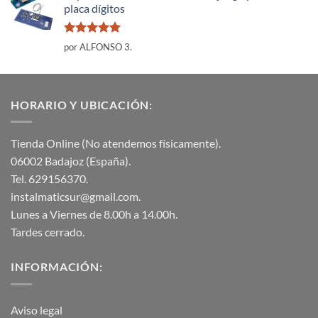
placa dígitos
Valorado
por ALFONSO 3.
con
5
de 5
HORARIO Y UBICACIÓN:
Tienda Online (No atendemos físicamente).
06002 Badajoz (España).
Tel. 629156370.
instalmaticsur@gmail.com.
Lunes a Viernes de 8.00h a 14.00h.
Tardes cerrado.
INFORMACIÓN:
Aviso legal