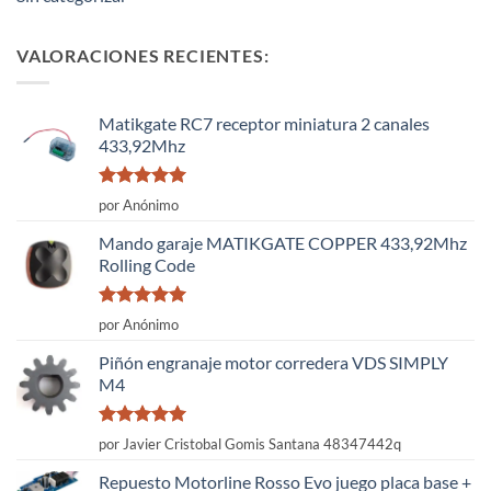
VALORACIONES RECIENTES:
Matikgate RC7 receptor miniatura 2 canales
433,92Mhz
Valorado
por Anónimo
con
5
de 5
Mando garaje MATIKGATE COPPER 433,92Mhz
Rolling Code
Valorado
por Anónimo
con
5
de 5
Piñón engranaje motor corredera VDS SIMPLY
M4
Valorado
por Javier Cristobal Gomis Santana 48347442q
con
5
de 5
Repuesto Motorline Rosso Evo juego placa base +