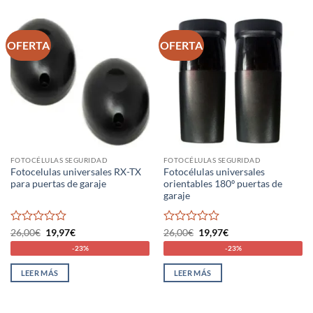
OFERTA
OFERTA
FOTOCÉLULAS SEGURIDAD
FOTOCÉLULAS SEGURIDAD
Fotocelulas universales RX-TX
Fotocélulas universales
para puertas de garaje
orientables 180º puertas de
garaje
Valorado
El
El
Valorado
El
El
26,00
€
19,97
€
26,00
€
19,97
€
precio
precio
precio
precio
con
con
-23%
-23%
original
actual
original
actual
0
0
era:
es:
era:
es:
de
de
26,00€.
19,97€.
26,00€.
19,97€.
LEER MÁS
LEER MÁS
5
5