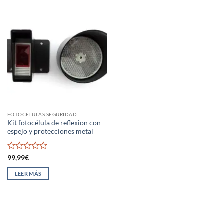
FOTOCÉLULAS SEGURIDAD
Kit fotocélula de reflexion con
espejo y protecciones metal
Valorado
99,99
€
con
0
LEER MÁS
de
5