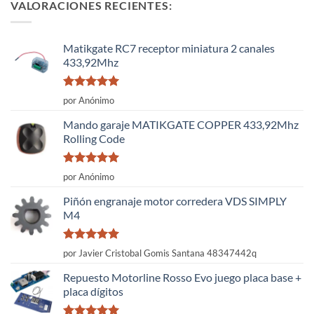
VALORACIONES RECIENTES:
Matikgate RC7 receptor miniatura 2 canales
433,92Mhz
Valorado
por Anónimo
con
5
de 5
Mando garaje MATIKGATE COPPER 433,92Mhz
Rolling Code
Valorado
por Anónimo
con
5
de 5
Piñón engranaje motor corredera VDS SIMPLY
M4
Valorado
por Javier Cristobal Gomis Santana 48347442q
con
5
de 5
Repuesto Motorline Rosso Evo juego placa base +
placa dígitos