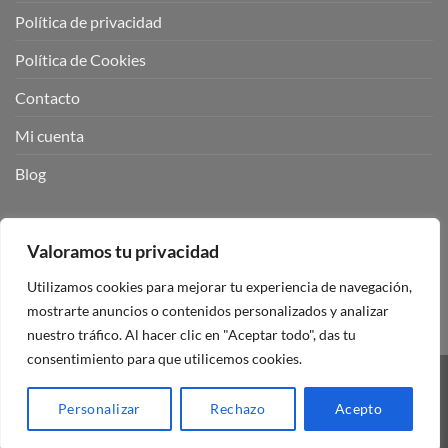
Política de privacidad
Política de Cookies
Contacto
Mi cuenta
Blog
BUSCADOR DE PRODUCTOS:
Valoramos tu privacidad
Utilizamos cookies para mejorar tu experiencia de navegación,
mostrarte anuncios o contenidos personalizados y analizar
nuestro tráfico. Al hacer clic en "Aceptar todo", das tu
consentimiento para que utilicemos cookies.
Visa
PayPal
Stripe
MasterCard
Personalizar
Rechazo
Acepto
Copyright 2026 ©
Mando Garaje Universal Tienda Online España.