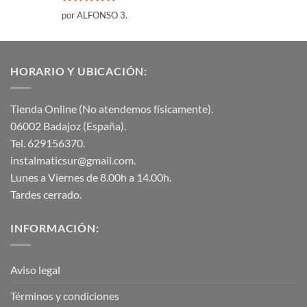
Valorado
por ALFONSO 3.
con
5
de 5
HORARIO Y UBICACIÓN:
Tienda Online (No atendemos físicamente).
06002 Badajoz (España).
Tel. 629156370.
instalmaticsur@gmail.com.
Lunes a Viernes de 8.00h a 14.00h.
Tardes cerrado.
INFORMACIÓN:
Aviso legal
Términos y condiciones