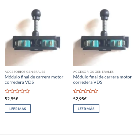
ACCESORIOS GENERALES
ACCESORIOS GENERALES
Módulo final de carrera motor
Módulo final de carrera motor
corredera VDS
corredera VDS
Valorado
Valorado
52,95
€
52,95
€
con
con
0
0
LEER MÁS
LEER MÁS
de
de
5
5