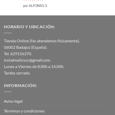
Valorado
por ALFONSO 3.
con
5
de 5
HORARIO Y UBICACIÓN:
Tienda Online (No atendemos físicamente).
06002 Badajoz (España).
Tel. 629156370.
instalmaticsur@gmail.com.
Lunes a Viernes de 8.00h a 14.00h.
Tardes cerrado.
INFORMACIÓN:
Aviso legal
Términos y condiciones