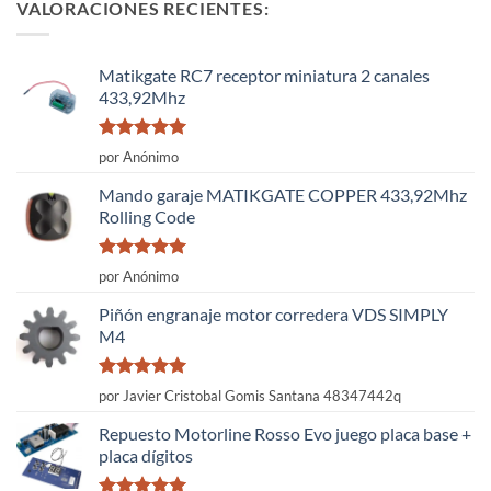
VALORACIONES RECIENTES:
Matikgate RC7 receptor miniatura 2 canales
433,92Mhz
Valorado
por Anónimo
con
5
de 5
Mando garaje MATIKGATE COPPER 433,92Mhz
Rolling Code
Valorado
por Anónimo
con
5
de 5
Piñón engranaje motor corredera VDS SIMPLY
M4
Valorado
por Javier Cristobal Gomis Santana 48347442q
con
5
de 5
Repuesto Motorline Rosso Evo juego placa base +
placa dígitos