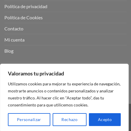
Política de privacidad
Política de Cookies
Contacto
Mi cuenta
Blog
BUSCADOR DE PRODUCTOS:
Valoramos tu privacidad
Utilizamos cookies para mejorar tu experiencia de navegación,
mostrarte anuncios o contenidos personalizados y analizar
nuestro tráfico. Al hacer clic en "Aceptar todo", das tu
consentimiento para que utilicemos cookies.
Visa
PayPal
Stripe
MasterCard
Personalizar
Rechazo
Acepto
Copyright 2026 ©
Mando Garaje Universal Tienda Online España.