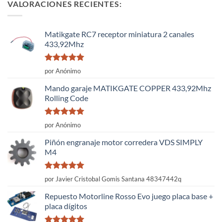
VALORACIONES RECIENTES:
Matikgate RC7 receptor miniatura 2 canales
433,92Mhz
Valorado
por Anónimo
con
5
de 5
Mando garaje MATIKGATE COPPER 433,92Mhz
Rolling Code
Valorado
por Anónimo
con
5
de 5
Piñón engranaje motor corredera VDS SIMPLY
M4
Valorado
por Javier Cristobal Gomis Santana 48347442q
con
5
de 5
Repuesto Motorline Rosso Evo juego placa base +
placa dígitos