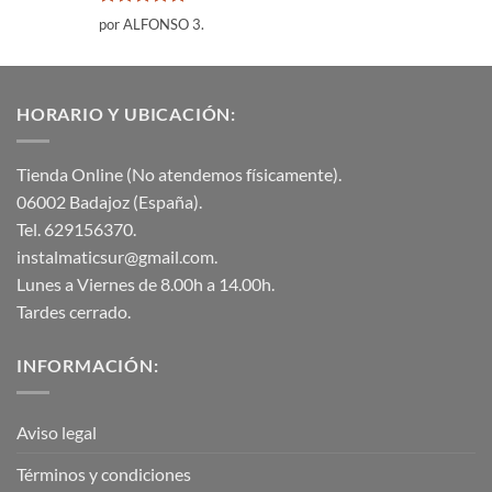
Valorado
por ALFONSO 3.
con
5
de 5
HORARIO Y UBICACIÓN:
Tienda Online (No atendemos físicamente).
06002 Badajoz (España).
Tel. 629156370.
instalmaticsur@gmail.com.
Lunes a Viernes de 8.00h a 14.00h.
Tardes cerrado.
INFORMACIÓN:
Aviso legal
Términos y condiciones