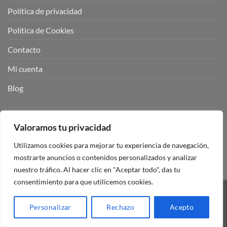
Política de privacidad
Política de Cookies
Contacto
Mi cuenta
Blog
BUSCADOR DE PRODUCTOS:
Valoramos tu privacidad
Utilizamos cookies para mejorar tu experiencia de navegación,
mostrarte anuncios o contenidos personalizados y analizar
nuestro tráfico. Al hacer clic en "Aceptar todo", das tu
consentimiento para que utilicemos cookies.
Visa
PayPal
Stripe
MasterCard
Personalizar
Rechazo
Acepto
Copyright 2026 ©
Mando Garaje Universal Tienda Online España.