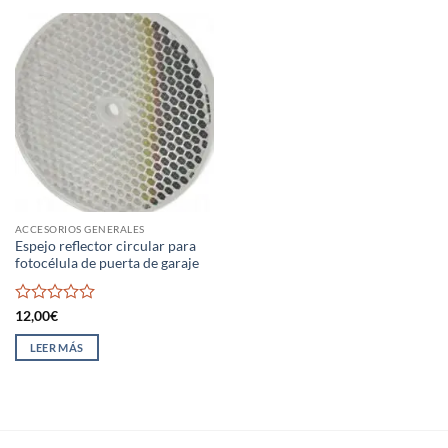
ACCESORIOS GENERALES
Espejo reflector circular para
fotocélula de puerta de garaje
Valorado
12,00
€
con
0
LEER MÁS
de
5