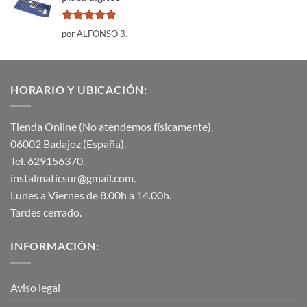
Valorado
por ALFONSO 3.
con
5
de 5
HORARIO Y UBICACIÓN:
Tienda Online (No atendemos físicamente).
06002 Badajoz (España).
Tel. 629156370.
instalmaticsur@gmail.com.
Lunes a Viernes de 8.00h a 14.00h.
Tardes cerrado.
INFORMACIÓN:
Aviso legal