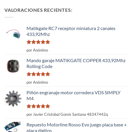
VALORACIONES RECIENTES:
Matikgate RC7 receptor miniatura 2 canales
433,92Mhz
Valorado
por Anónimo
con
5
de 5
Mando garaje MATIKGATE COPPER 433,92Mhz
Rolling Code
Valorado
por Anónimo
con
5
de 5
Piñón engranaje motor corredera VDS SIMPLY
M4
Valorado
por Javier Cristobal Gomis Santana 48347442q
con
5
de 5
Repuesto Motorline Rosso Evo juego placa base +
placa dígitos