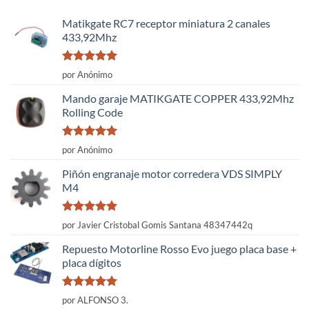
Matikgate RC7 receptor miniatura 2 canales
433,92Mhz
Valorado
por Anónimo
con
5
de 5
Mando garaje MATIKGATE COPPER 433,92Mhz
Rolling Code
Valorado
por Anónimo
con
5
de 5
Piñón engranaje motor corredera VDS SIMPLY
M4
Valorado
por Javier Cristobal Gomis Santana 48347442q
con
5
de 5
Repuesto Motorline Rosso Evo juego placa base +
placa dígitos
Valorado
por ALFONSO 3.
con
5
de 5