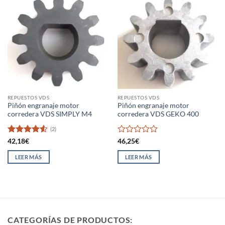
REPUESTOS VDS
REPUESTOS VDS
Piñón engranaje motor
Piñón engranaje motor
corredera VDS SIMPLY M4
corredera VDS GEKO 400
(2)
Valorado
Valorado
42,18
€
46,25
€
con
4.5
con
de 5
0
LEER MÁS
LEER MÁS
de
5
CATEGORÍAS DE PRODUCTOS: