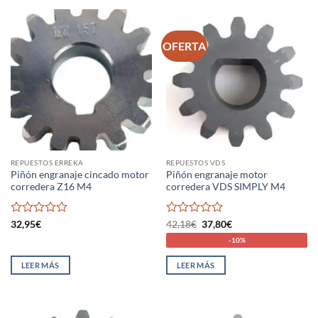
OFERTA
REPUESTOS ERREKA
REPUESTOS VDS
Piñón engranaje cincado motor
Piñón engranaje motor
corredera Z16 M4
corredera VDS SIMPLY M4
Valorado
Valorado
El
El
32,95
€
42,18
€
37,80
€
precio
precio
con
con
-10%
original
actual
0
0
era:
es:
de
de
42,18€.
37,80€.
LEER MÁS
LEER MÁS
5
5