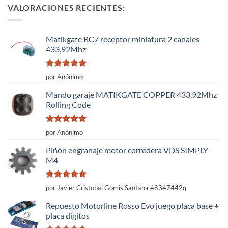
VALORACIONES RECIENTES:
Matikgate RC7 receptor miniatura 2 canales
433,92Mhz
Valorado
por Anónimo
con
5
de 5
Mando garaje MATIKGATE COPPER 433,92Mhz
Rolling Code
Valorado
por Anónimo
con
5
de 5
Piñón engranaje motor corredera VDS SIMPLY
M4
Valorado
por Javier Cristobal Gomis Santana 48347442q
con
5
de 5
Repuesto Motorline Rosso Evo juego placa base +
placa dígitos