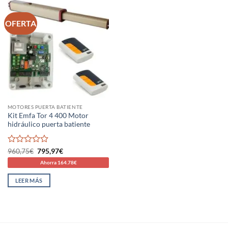
OFERTA
MOTORES PUERTA BATIENTE
Kit Emfa Tor 4 400 Motor
hidráulico puerta batiente
Valorado
El
El
960,75
€
795,97
€
precio
precio
con
Ahorra 164.78€
original
actual
0
era:
es:
de
960,75€.
795,97€.
LEER MÁS
5