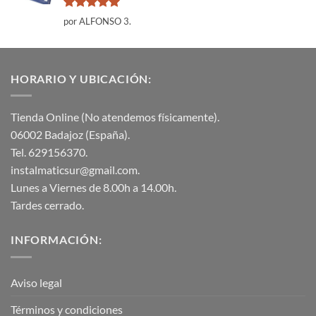
Valorado
por ALFONSO 3.
con
5
de 5
HORARIO Y UBICACIÓN:
Tienda Online (No atendemos físicamente).
06002 Badajoz (España).
Tel. 629156370.
instalmaticsur@gmail.com.
Lunes a Viernes de 8.00h a 14.00h.
Tardes cerrado.
INFORMACIÓN:
Aviso legal
Términos y condiciones