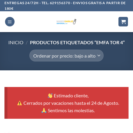
Saltar
ENTREGAS 24/72H - TEL. 629156370 - ENVIOS GRATIS A PARTIR DE
180€
al
contenido
INICIO
/
PRODUCTOS ETIQUETADOS “EMFA TOR 4”
Estimado cliente,
Cerrados por vacaciones hasta el 24 de Agosto.
Sentimos las molestias.