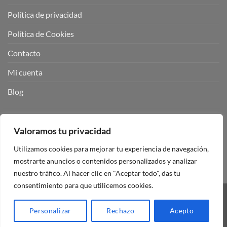
Política de privacidad
Política de Cookies
Contacto
Mi cuenta
Blog
BUSCADOR DE PRODUCTOS:
Valoramos tu privacidad
Utilizamos cookies para mejorar tu experiencia de navegación,
mostrarte anuncios o contenidos personalizados y analizar
nuestro tráfico. Al hacer clic en "Aceptar todo", das tu
consentimiento para que utilicemos cookies.
Visa
PayPal
Stripe
MasterCard
Personalizar
Rechazo
Acepto
Copyright 2026 ©
Mando Garaje Universal Tienda Online España.