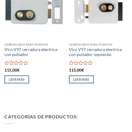
CERRADURAS PARA PUERTAS
CERRADURAS PARA PUERTAS
Viro V97 cerradura electrica
Viro V97 cerradura electrica
con pulsador
con pulsador izquierda.
Valorado
Valorado
115,00
€
115,00
€
con
con
0
0
LEER MÁS
LEER MÁS
de
de
5
5
CATEGORÍAS DE PRODUCTOS: