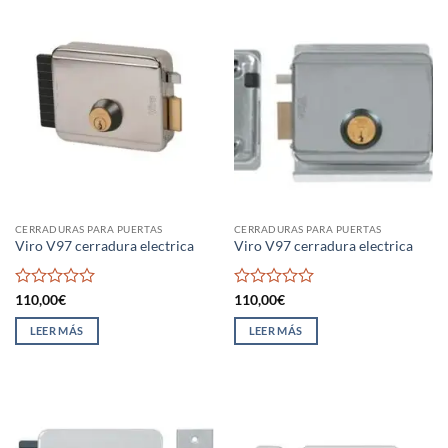
CERRADURAS PARA PUERTAS
CERRADURAS PARA PUERTAS
Viro V97 cerradura electrica
Viro V97 cerradura electrica
Valorado
Valorado
110,00
€
110,00
€
con
con
0
0
LEER MÁS
LEER MÁS
de
de
5
5