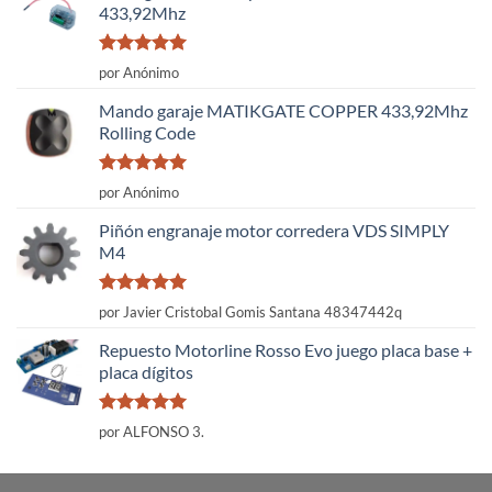
433,92Mhz
Valorado
por Anónimo
con
5
de 5
Mando garaje MATIKGATE COPPER 433,92Mhz
Rolling Code
Valorado
por Anónimo
con
5
de 5
Piñón engranaje motor corredera VDS SIMPLY
M4
Valorado
por Javier Cristobal Gomis Santana 48347442q
con
5
de 5
Repuesto Motorline Rosso Evo juego placa base +
placa dígitos
Valorado
por ALFONSO 3.
con
5
de 5