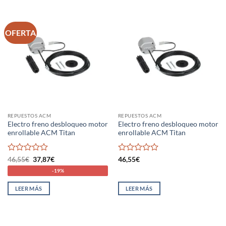
OFERTA
REPUESTOS ACM
REPUESTOS ACM
Electro freno desbloqueo motor
Electro freno desbloqueo motor
enrollable ACM Titan
enrollable ACM Titan
Valorado
El
El
Valorado
46,55
€
37,87
€
46,55
€
precio
precio
con
con
-19%
original
actual
0
0
era:
es:
de
de
46,55€.
37,87€.
LEER MÁS
LEER MÁS
5
5