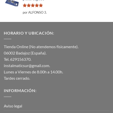
Valorado
por ALFONSO 3.
con
5
de 5
HORARIO Y UBICACIÓN:
Tienda Online (No atendemos físicamente).
06002 Badajoz (España).
Tel. 629156370.
instalmaticsur@gmail.com.
Lunes a Viernes de 8.00h a 14.00h.
Tardes cerrado.
INFORMACIÓN:
Aviso legal