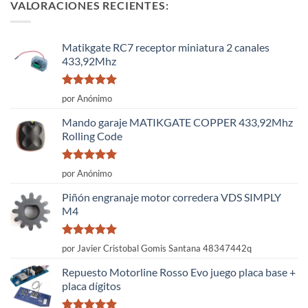
VALORACIONES RECIENTES:
Matikgate RC7 receptor miniatura 2 canales
433,92Mhz
Valorado
por Anónimo
con
5
de 5
Mando garaje MATIKGATE COPPER 433,92Mhz
Rolling Code
Valorado
por Anónimo
con
5
de 5
Piñón engranaje motor corredera VDS SIMPLY
M4
Valorado
por Javier Cristobal Gomis Santana 48347442q
con
5
de 5
Repuesto Motorline Rosso Evo juego placa base +
placa dígitos