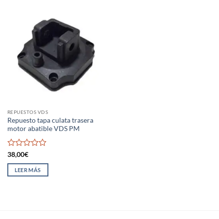
REPUESTOS VDS
Repuesto tapa culata trasera
motor abatible VDS PM
Valorado
38,00
€
con
0
LEER MÁS
de
5