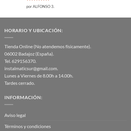
Valorado
por ALFONSO 3.
con
5
de 5
HORARIO Y UBICACIÓN:
Tienda Online (No atendemos físicamente).
06002 Badajoz (España).
Tel. 629156370.
instalmaticsur@gmail.com.
Lunes a Viernes de 8.00h a 14.00h.
Tardes cerrado.
INFORMACIÓN:
Aviso legal
Términos y condiciones