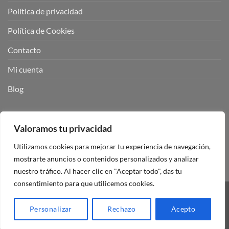
Política de privacidad
Política de Cookies
Contacto
Mi cuenta
Blog
BUSCADOR DE PRODUCTOS:
Valoramos tu privacidad
Utilizamos cookies para mejorar tu experiencia de navegación,
mostrarte anuncios o contenidos personalizados y analizar
nuestro tráfico. Al hacer clic en "Aceptar todo", das tu
consentimiento para que utilicemos cookies.
Visa
PayPal
Stripe
MasterCard
Personalizar
Rechazo
Acepto
Copyright 2026 ©
Mando Garaje Universal Tienda Online España.