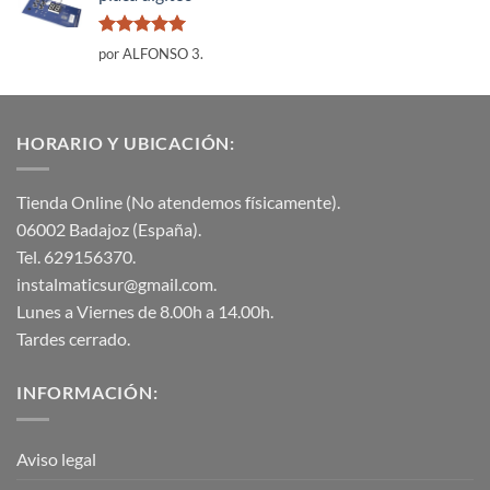
Valorado
por ALFONSO 3.
con
5
de 5
HORARIO Y UBICACIÓN:
Tienda Online (No atendemos físicamente).
06002 Badajoz (España).
Tel. 629156370.
instalmaticsur@gmail.com.
Lunes a Viernes de 8.00h a 14.00h.
Tardes cerrado.
INFORMACIÓN:
Aviso legal