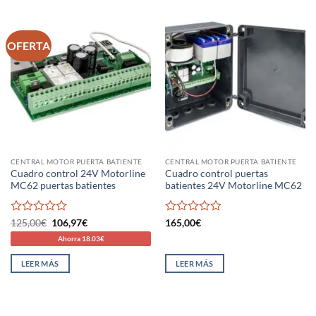
OFERTA
CENTRAL MOTOR PUERTA BATIENTE
CENTRAL MOTOR PUERTA BATIENTE
Cuadro control 24V Motorline
Cuadro control puertas
MC62 puertas batientes
batientes 24V Motorline MC62
Valorado
El
El
Valorado
125,00
€
106,97
€
165,00
€
precio
precio
con
con
Ahorra 18.03€
original
actual
0
0
era:
es:
de
de
125,00€.
106,97€.
LEER MÁS
LEER MÁS
5
5