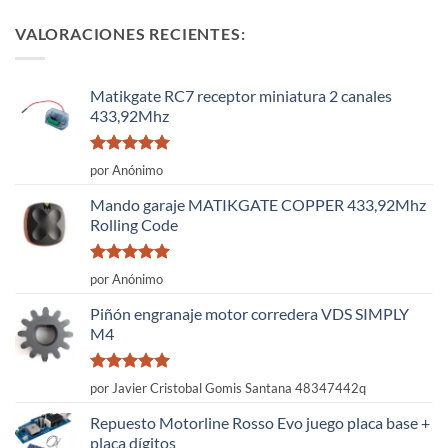
VALORACIONES RECIENTES:
Matikgate RC7 receptor miniatura 2 canales
433,92Mhz
Valorado
por Anónimo
con
5
de 5
Mando garaje MATIKGATE COPPER 433,92Mhz
Rolling Code
Valorado
por Anónimo
con
5
de 5
Piñón engranaje motor corredera VDS SIMPLY
M4
Valorado
por Javier Cristobal Gomis Santana 48347442q
con
5
de 5
Repuesto Motorline Rosso Evo juego placa base +
placa dígitos