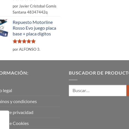
Valorado
por Javier Cristobal Gomis
con
5
de 5
Santana 48347442q
Repuesto Motorline
Rosso Evo juego placa
base + placa dígitos
Valorado
por ALFONSO 3.
con
5
de 5
FORMACIÓN:
BUSCADOR DE PRODUCT
o legal
inos y condiciones
tica de privacidad
tica de Cookies