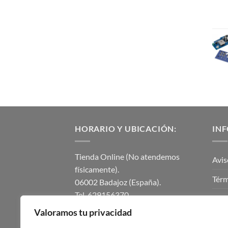
HORARIO Y UBICACIÓN:
IN
Tienda Online (No atendemos
Avis
físicamente).
Térm
06002 Badajoz (España).
Tel. 629156370.
Polí
instalmaticsur@gmail.com.
Valoramos tu privacidad
Polí
Lunes a Viernes de 8.00h a 14.00h.