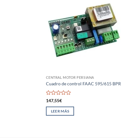
CENTRAL MOTOR PERSIANA
Cuadro de control FAAC 595/615 BPR
Valorado
147,55
€
con
0
LEER MÁS
de
5