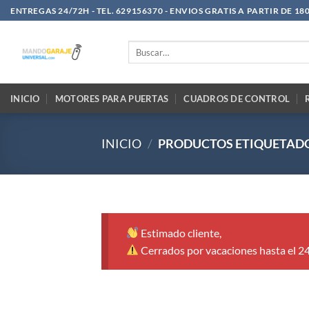
Saltar
ENTREGAS 24/72H - TEL. 629156370 - ENVIOS GRATIS A PARTIR DE 18
al
contenido
Buscar
por:
INICIO
MOTORES PARA PUERTAS
CUADROS DE CONTROL
INICIO
/
PRODUCTOS ETIQUETADO
Estimado cliente,
Cerrados por vacaciones hasta el 2