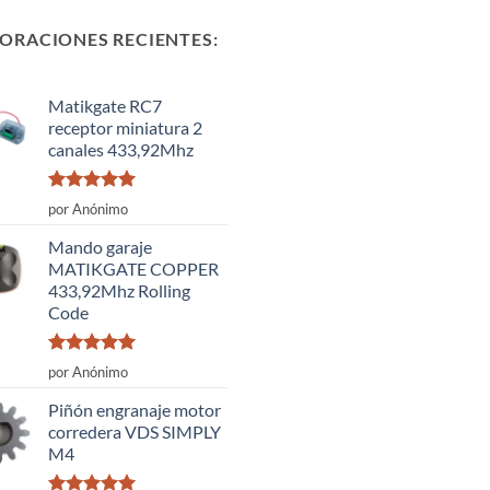
ORACIONES RECIENTES:
Matikgate RC7
receptor miniatura 2
canales 433,92Mhz
Valorado
por Anónimo
con
5
de 5
Mando garaje
MATIKGATE COPPER
433,92Mhz Rolling
Code
Valorado
por Anónimo
con
5
de 5
Piñón engranaje motor
corredera VDS SIMPLY
M4