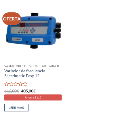
OFERTA
VARIADORES DE VELOCIDAD PARA BOMBAS DE AGUA
Variador de frecuencia
Speedmatic Easy 12
Valorado
El
El
616,00
€
405,00
€
precio
precio
con
Ahorra 211€
original
actual
0
era:
es:
de
616,00€.
405,00€.
LEER MÁS
5