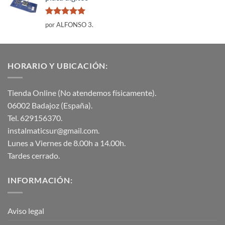
Valorado
por ALFONSO 3.
con
5
de 5
HORARIO Y UBICACIÓN:
Tienda Online (No atendemos físicamente).
06002 Badajoz (España).
Tel. 629156370.
instalmaticsur@gmail.com.
Lunes a Viernes de 8.00h a 14.00h.
Tardes cerrado.
INFORMACIÓN:
Aviso legal