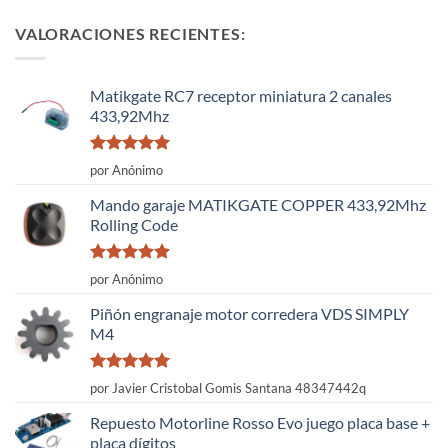
VALORACIONES RECIENTES:
Matikgate RC7 receptor miniatura 2 canales
433,92Mhz
Valorado
por Anónimo
con
5
de 5
Mando garaje MATIKGATE COPPER 433,92Mhz
Rolling Code
Valorado
por Anónimo
con
5
de 5
Piñón engranaje motor corredera VDS SIMPLY
M4
Valorado
por Javier Cristobal Gomis Santana 48347442q
con
5
de 5
Repuesto Motorline Rosso Evo juego placa base +
placa dígitos