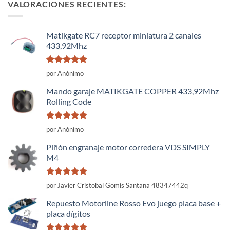
VALORACIONES RECIENTES:
Matikgate RC7 receptor miniatura 2 canales
433,92Mhz
Valorado
por Anónimo
con
5
de 5
Mando garaje MATIKGATE COPPER 433,92Mhz
Rolling Code
Valorado
por Anónimo
con
5
de 5
Piñón engranaje motor corredera VDS SIMPLY
M4
Valorado
por Javier Cristobal Gomis Santana 48347442q
con
5
de 5
Repuesto Motorline Rosso Evo juego placa base +
placa dígitos