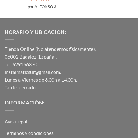
Valorado
por ALFONSO 3.
con
5
de 5
HORARIO Y UBICACIÓN:
Tienda Online (No atendemos físicamente).
06002 Badajoz (España).
Tel. 629156370.
instalmaticsur@gmail.com.
Lunes a Viernes de 8.00h a 14.00h.
Tardes cerrado.
INFORMACIÓN:
Aviso legal
Términos y condiciones