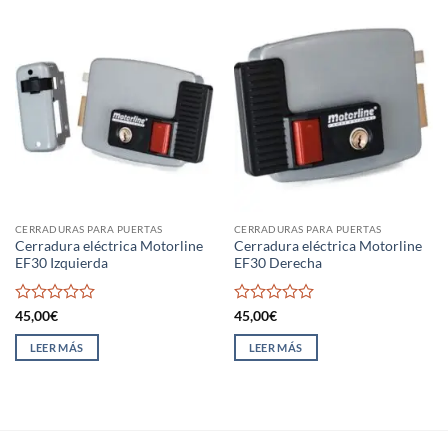
CERRADURAS PARA PUERTAS
CERRADURAS PARA PUERTAS
Cerradura eléctrica Motorline
Cerradura eléctrica Motorline
EF30 Izquierda
EF30 Derecha
Valorado
Valorado
45,00
€
45,00
€
con
con
0
0
LEER MÁS
LEER MÁS
de
de
5
5