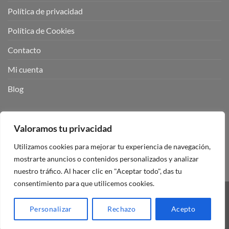
Política de privacidad
Política de Cookies
Contacto
Mi cuenta
Blog
BUSCADOR DE PRODUCTOS:
Valoramos tu privacidad
Utilizamos cookies para mejorar tu experiencia de navegación,
mostrarte anuncios o contenidos personalizados y analizar
nuestro tráfico. Al hacer clic en "Aceptar todo", das tu
consentimiento para que utilicemos cookies.
Visa
PayPal
Stripe
MasterCard
Personalizar
Rechazo
Acepto
Copyright 2026 ©
Mando Garaje Universal Tienda Online España.