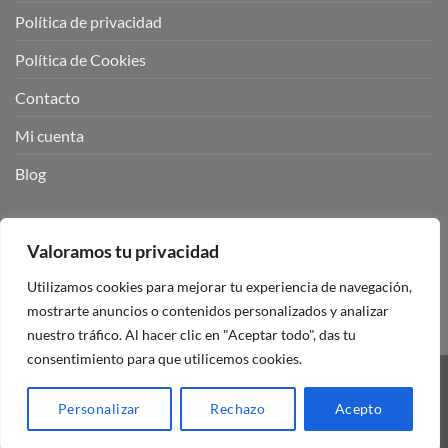
Política de privacidad
Política de Cookies
Contacto
Mi cuenta
Blog
BUSCADOR DE PRODUCTOS:
Valoramos tu privacidad
Utilizamos cookies para mejorar tu experiencia de navegación,
mostrarte anuncios o contenidos personalizados y analizar
nuestro tráfico. Al hacer clic en "Aceptar todo", das tu
consentimiento para que utilicemos cookies.
Visa
PayPal
Stripe
MasterCard
Personalizar
Rechazo
Acepto
Copyright 2026 ©
Mando Garaje Universal Tienda Online España.