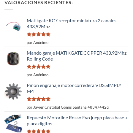
VALORACIONES RECIENTES:
Matikgate RC7 receptor miniatura 2 canales
433,92Mhz
Valorado
por Anónimo
con
5
de 5
Mando garaje MATIKGATE COPPER 433,92Mhz
Rolling Code
Valorado
por Anónimo
con
5
de 5
Piñón engranaje motor corredera VDS SIMPLY
M4
Valorado
por Javier Cristobal Gomis Santana 48347442q
con
5
de 5
Repuesto Motorline Rosso Evo juego placa base +
placa dígitos