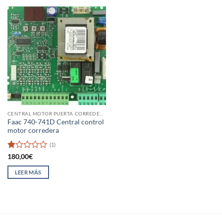
CENTRAL MOTOR PUERTA CORREDERA
Faac 740-741D Central control
motor corredera
(1)
Valorado
180,00
€
con
1
LEER MÁS
de
5