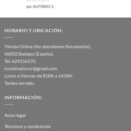
Valorado
por ALFONSO 3.
con
5
de 5
HORARIO Y UBICACIÓN:
Tienda Online (No atendemos físicamente).
06002 Badajoz (España).
Tel. 629156370.
instalmaticsur@gmail.com.
Lunes a Viernes de 8.00h a 14.00h.
Tardes cerrado.
INFORMACIÓN:
Aviso legal
Términos y condiciones