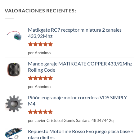
VALORACIONES RECIENTES:
Matikgate RC7 receptor miniatura 2 canales
433,92Mhz
Valorado
por Anónimo
con
5
de 5
Mando garaje MATIKGATE COPPER 433,92Mhz
Rolling Code
Valorado
por Anónimo
con
5
de 5
Piñón engranaje motor corredera VDS SIMPLY
M4
Valorado
por Javier Cristobal Gomis Santana 48347442q
con
5
de 5
Repuesto Motorline Rosso Evo juego placa base +
placa dígitos