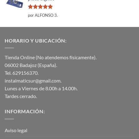
Valorado
por ALFONSO 3.
con
5
de 5
HORARIO Y UBICACIÓN:
Tienda Online (No atendemos físicamente).
06002 Badajoz (España).
Tel. 629156370.
instalmaticsur@gmail.com.
Lunes a Viernes de 8.00h a 14.00h.
Tardes cerrado.
INFORMACIÓN:
Aviso legal