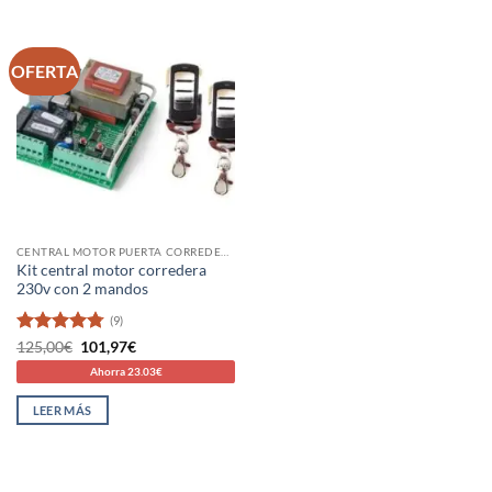
OFERTA
CENTRAL MOTOR PUERTA CORREDERA
Kit central motor corredera
230v con 2 mandos
(9)
Valorado
El
El
125,00
€
101,97
€
precio
precio
con
4.78
Ahorra 23.03€
original
actual
de 5
era:
es:
125,00€.
101,97€.
LEER MÁS