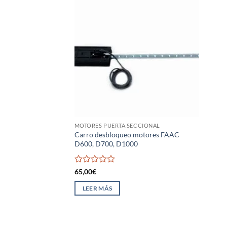
MOTORES PUERTA SECCIONAL
Carro desbloqueo motores FAAC
D600, D700, D1000
Valorado
65,00
€
con
0
LEER MÁS
de
5