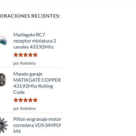
ORACIONES RECIENTES:
Matikgate RC7
receptor miniatura 2
canales 433,92Mhz
Valorado
por Anónimo
con
5
de 5
Mando garaje
MATIKGATE COPPER
433,92Mhz Rolling
Code
Valorado
por Anónimo
con
5
de 5
Piñón engranaje motor
corredera VDS SIMPLY
M4