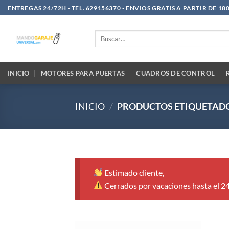
Saltar
ENTREGAS 24/72H - TEL. 629156370 - ENVIOS GRATIS A PARTIR DE 18
al
contenido
Buscar
por:
INICIO
MOTORES PARA PUERTAS
CUADROS DE CONTROL
INICIO
/
PRODUCTOS ETIQUETADO
Estimado cliente,
Cerrados por vacaciones hasta el 2