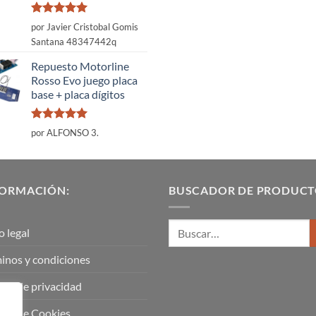
Valorado
por Javier Cristobal Gomis
con
5
de 5
Santana 48347442q
Repuesto Motorline
Rosso Evo juego placa
base + placa dígitos
Valorado
por ALFONSO 3.
con
5
de 5
FORMACIÓN:
BUSCADOR DE PRODUCT
o legal
inos y condiciones
tica de privacidad
tica de Cookies