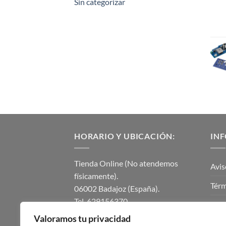
Sin categorizar
HORARIO Y UBICACIÓN:
IN
Tienda Online (No atendemos
Avis
físicamente).
Térm
06002 Badajoz (España).
Tel. 629156370.
Polí
instalmaticsur@gmail.com.
Valoramos tu privacidad
Polí