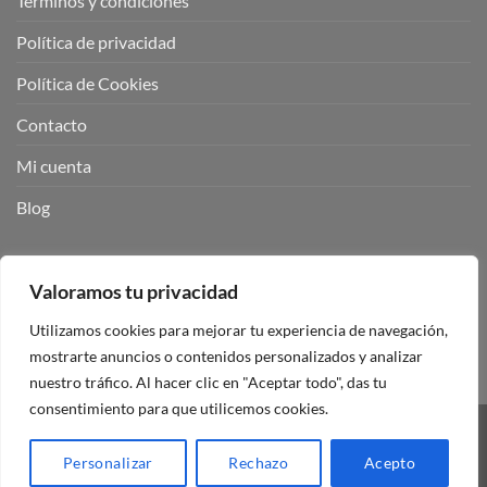
Términos y condiciones
Política de privacidad
Política de Cookies
Contacto
Mi cuenta
Blog
BUSCADOR DE PRODUCTOS:
Valoramos tu privacidad
Utilizamos cookies para mejorar tu experiencia de navegación,
mostrarte anuncios o contenidos personalizados y analizar
nuestro tráfico. Al hacer clic en "Aceptar todo", das tu
consentimiento para que utilicemos cookies.
Visa
PayPal
Stripe
MasterCard
Personalizar
Rechazo
Acepto
Copyright 2026 ©
Mando Garaje Universal Tienda Online España.