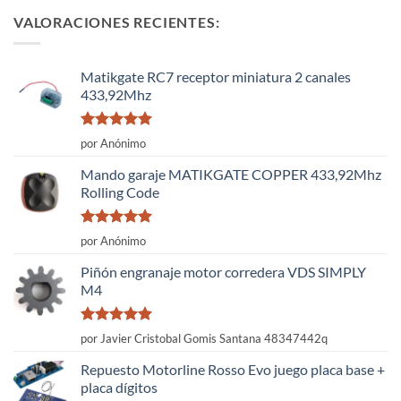
VALORACIONES RECIENTES:
Matikgate RC7 receptor miniatura 2 canales
433,92Mhz
Valorado
por Anónimo
con
5
de 5
Mando garaje MATIKGATE COPPER 433,92Mhz
Rolling Code
Valorado
por Anónimo
con
5
de 5
Piñón engranaje motor corredera VDS SIMPLY
M4
Valorado
por Javier Cristobal Gomis Santana 48347442q
con
5
de 5
Repuesto Motorline Rosso Evo juego placa base +
placa dígitos