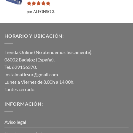
Valorado
por ALFONSO 3.
con
5
de 5
HORARIO Y UBICACIÓN:
Tienda Online (No atendemos físicamente).
06002 Badajoz (España).
Tel. 629156370.
instalmaticsur@gmail.com.
Lunes a Viernes de 8.00h a 14.00h.
Tardes cerrado.
INFORMACIÓN:
Aviso legal