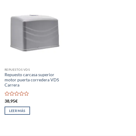
REPUESTOS VDS
Repuesto carcasa superior
motor puerta corredera VDS
Carrera
Valorado
38,95
€
con
0
LEER MÁS
de
5