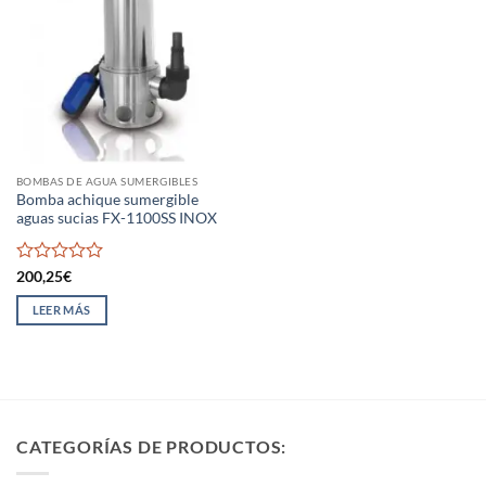
BOMBAS DE AGUA SUMERGIBLES
Bomba achique sumergible
aguas sucias FX-1100SS INOX
Valorado
200,25
€
con
0
LEER MÁS
de
5
CATEGORÍAS DE PRODUCTOS: