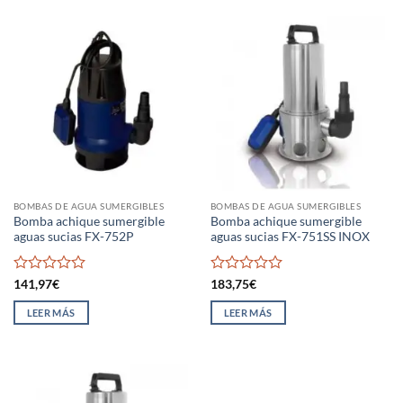
BOMBAS DE AGUA SUMERGIBLES
BOMBAS DE AGUA SUMERGIBLES
Bomba achique sumergible
Bomba achique sumergible
aguas sucias FX-752P
aguas sucias FX-751SS INOX
Valorado
Valorado
141,97
€
183,75
€
con
con
0
0
LEER MÁS
LEER MÁS
de
de
5
5