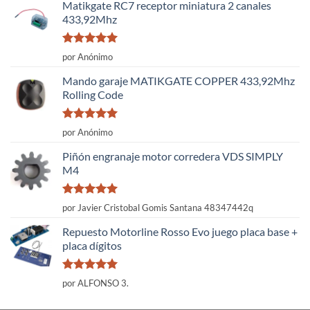
Matikgate RC7 receptor miniatura 2 canales
433,92Mhz
Valorado
por Anónimo
con
5
de 5
Mando garaje MATIKGATE COPPER 433,92Mhz
Rolling Code
Valorado
por Anónimo
con
5
de 5
Piñón engranaje motor corredera VDS SIMPLY
M4
Valorado
por Javier Cristobal Gomis Santana 48347442q
con
5
de 5
Repuesto Motorline Rosso Evo juego placa base +
placa dígitos
Valorado
por ALFONSO 3.
con
5
de 5