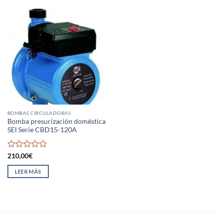
BOMBAS CIRCULADORAS
Bomba presurización doméstica
SEI Serie CBD15-120A
Valorado
210,00
€
con
0
LEER MÁS
de
5