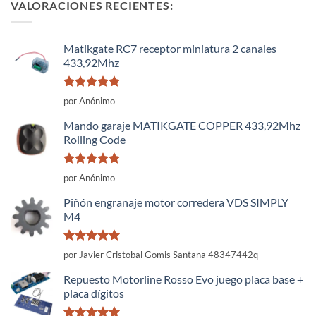
VALORACIONES RECIENTES:
Matikgate RC7 receptor miniatura 2 canales
433,92Mhz
Valorado
por Anónimo
con
5
de 5
Mando garaje MATIKGATE COPPER 433,92Mhz
Rolling Code
Valorado
por Anónimo
con
5
de 5
Piñón engranaje motor corredera VDS SIMPLY
M4
Valorado
por Javier Cristobal Gomis Santana 48347442q
con
5
de 5
Repuesto Motorline Rosso Evo juego placa base +
placa dígitos