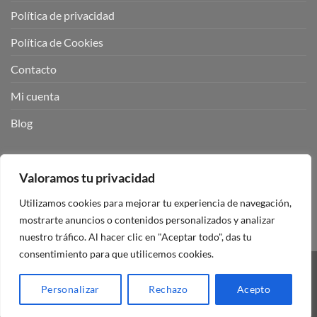
Política de privacidad
Política de Cookies
Contacto
Mi cuenta
Blog
BUSCADOR DE PRODUCTOS:
Valoramos tu privacidad
Utilizamos cookies para mejorar tu experiencia de navegación,
mostrarte anuncios o contenidos personalizados y analizar
nuestro tráfico. Al hacer clic en "Aceptar todo", das tu
consentimiento para que utilicemos cookies.
Visa
PayPal
Stripe
MasterCard
Personalizar
Rechazo
Acepto
Copyright 2026 ©
Mando Garaje Universal Tienda Online España.