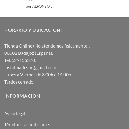
Valorado
por ALFONSO 3.
con
5
de 5
HORARIO Y UBICACIÓN:
Tienda Online (No atendemos físicamente).
06002 Badajoz (España).
Tel. 629156370.
instalmaticsur@gmail.com.
Lunes a Viernes de 8.00h a 14.00h.
Tardes cerrado.
INFORMACIÓN:
Aviso legal
Términos y condiciones