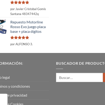
Valorado
por Javier Cristobal Gomis
con
5
de 5
Santana 48347442q
Repuesto Motorline
Rosso Evo juego placa
base + placa dígitos
Valorado
por ALFONSO 3.
con
5
de 5
FORMACIÓN:
BUSCADOR DE PRODUCT
o legal
inos y condiciones
tica de privacidad
tica de Cookies