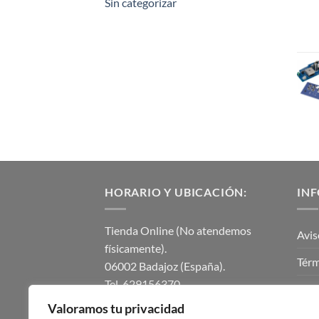
Sin categorizar
HORARIO Y UBICACIÓN:
IN
Tienda Online (No atendemos
Avis
físicamente).
Térm
06002 Badajoz (España).
Tel. 629156370.
Polí
instalmaticsur@gmail.com.
Valoramos tu privacidad
Polí