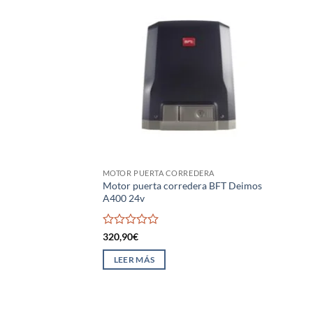
MOTOR PUERTA CORREDERA
Motor puerta corredera BFT Deimos
A400 24v
Valorado
320,90
€
con
0
LEER MÁS
de
5