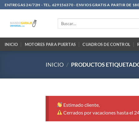
Saltar
ENTREGAS 24/72H - TEL. 629156370 - ENVIOS GRATIS A PARTIR DE 18
al
contenido
Buscar
por:
INICIO
MOTORES PARA PUERTAS
CUADROS DE CONTROL
INICIO
/
PRODUCTOS ETIQUETADOS
Estimado cliente,
Cerrados por vacaciones hasta el 2