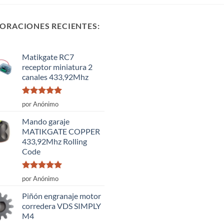
ORACIONES RECIENTES:
Matikgate RC7
receptor miniatura 2
canales 433,92Mhz
Valorado
por Anónimo
con
5
de 5
Mando garaje
MATIKGATE COPPER
433,92Mhz Rolling
Code
Valorado
por Anónimo
con
5
de 5
Piñón engranaje motor
corredera VDS SIMPLY
M4