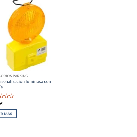
SORIOS PARKING
a señalización luminosa con
ía
rado
0
€
ER MÁS