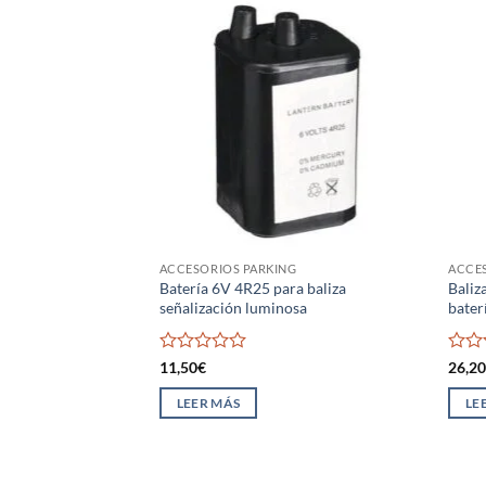
ACCESORIOS PARKING
ACCE
Batería 6V 4R25 para baliza
Baliz
señalización luminosa
bater
Valorado
Valo
11,50
€
26,2
con
con
0
0
LEER MÁS
LE
de
de
5
5