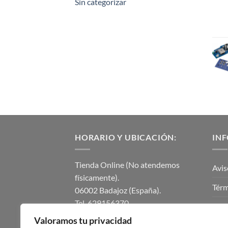
Sin categorizar
HORARIO Y UBICACIÓN:
IN
Tienda Online (No atendemos
Avis
físicamente).
Térm
06002 Badajoz (España).
Tel. 629156370.
Polí
instalmaticsur@gmail.com.
Valoramos tu privacidad
Polí