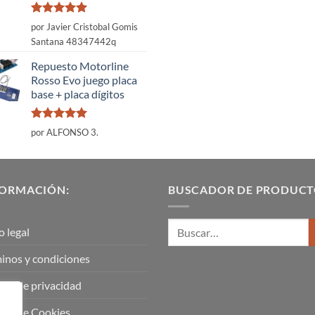
Valorado
por Javier Cristobal Gomis
con
5
de 5
Santana 48347442q
Repuesto Motorline
Rosso Evo juego placa
base + placa dígitos
Valorado
por ALFONSO 3.
con
5
de 5
FORMACIÓN:
BUSCADOR DE PRODUCT
o legal
inos y condiciones
tica de privacidad
tica de Cookies