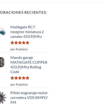
ORACIONES RECIENTES:
Matikgate RC7
receptor miniatura 2
canales 433,92Mhz
Valorado
por Anónimo
con
5
de 5
Mando garaje
MATIKGATE COPPER
433,92Mhz Rolling
Code
Valorado
por Anónimo
con
5
de 5
Piñón engranaje motor
corredera VDS SIMPLY
M4