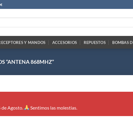
0€
RECEPTORES Y MANDOS
ACCESORIOS
REPUESTOS
BOMBAS D
S “ANTENA 868MHZ”
4 de Agosto.
Sentimos las molestias.