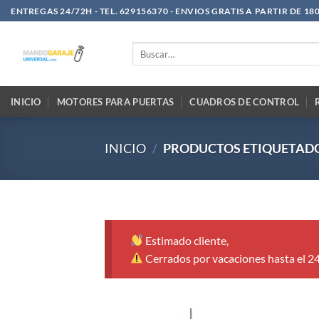
Saltar
ENTREGAS 24/72H - TEL. 629156370 - ENVIOS GRATIS A PARTIR DE 18
al
contenido
Buscar
por:
INICIO
MOTORES PARA PUERTAS
CUADROS DE CONTROL
INICIO
/
PRODUCTOS ETIQUETADO
Estimado cliente,
Cerrados por vacaciones hasta el 2