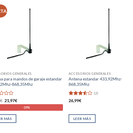
RTA
SORIOS GENERALES
ACCESORIOS GENERALES
a para mandos de garaje estandar
Antena estandar 433,92Mhz-
92Mhz-868,35Mhz
868,35Mhz
(2)
rado
El
El
Valorado
9
€
21,97
€
26,99
€
precio
precio
con
3.5
-19%
original
actual
de 5
era:
es:
26,99€.
21,97€.
ER MÁS
LEER MÁS