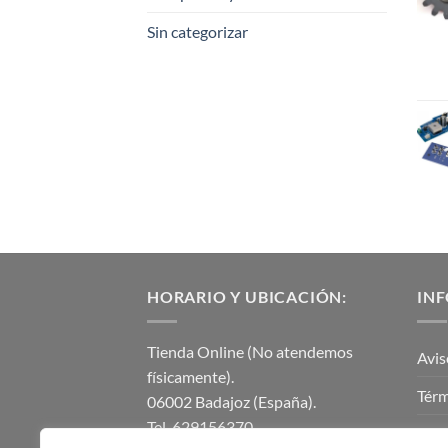
Sin categorizar
HORARIO Y UBICACIÓN:
IN
Tienda Online (No atendemos
Avis
físicamente).
Térm
06002 Badajoz (España).
Tel. 629156370.
Polí