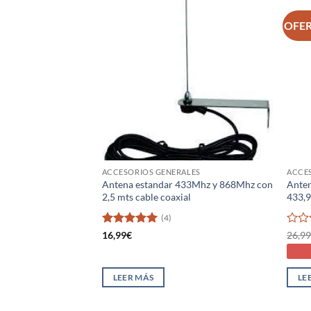
OFE
ACCESORIOS GENERALES
ACCE
Antena estandar 433Mhz y 868Mhz con
Anten
2,5 mts cable coaxial
433,
(4)
Valorado
Valo
16,99
€
26,9
con
5
de 5
con
0
de
LEER MÁS
LE
5