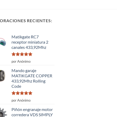
ORACIONES RECIENTES:
Matikgate RC7
receptor miniatura 2
canales 433,92Mhz
Valorado
por Anónimo
con
5
de 5
Mando garaje
MATIKGATE COPPER
433,92Mhz Rolling
Code
Valorado
por Anónimo
con
5
de 5
Piñón engranaje motor
corredera VDS SIMPLY