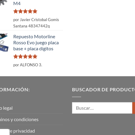
M4
Valorado
por Javier Cristobal Gomis
con
5
de 5
Santana 48347442q
Repuesto Motorline
Rosso Evo juego placa
base + placa dígitos
Valorado
por ALFONSO 3.
con
5
de 5
FORMACIÓN:
BUSCADOR DE PRODUCT
o legal
inos y condiciones
tica de privacidad