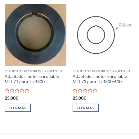
REPUESTOS MOTORLINE PROFESSIONAL
REPUESTOS MOTORLINE PROFESSIONAL
Adaptador motor enrollable
Adaptador motor enrollable
MTL71 para TUB300
MTL73 para TUB300/600
Valorado
Valorado
25,00
€
25,00
€
con
con
0
0
LEER MÁS
LEER MÁS
de
de
5
5