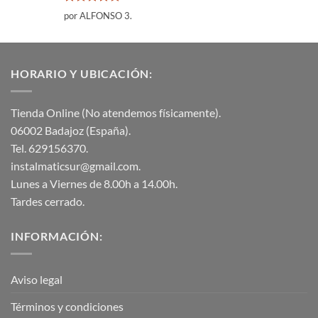
Valorado
por ALFONSO 3.
con
5
de 5
HORARIO Y UBICACIÓN:
Tienda Online (No atendemos físicamente).
06002 Badajoz (España).
Tel. 629156370.
instalmaticsur@gmail.com.
Lunes a Viernes de 8.00h a 14.00h.
Tardes cerrado.
INFORMACIÓN:
Aviso legal
Términos y condiciones