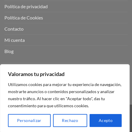
Política de privacidad
Política de Cookies
Contacto
Mi cuenta
Blog
BUSCADOR DE PRODUCTOS:
Valoramos tu privacidad
Utilizamos cookies para mejorar tu experiencia de navegación,
mostrarte anuncios o contenidos personalizados y analizar
nuestro tráfico. Al hacer clic en "Aceptar todo", das tu
consentimiento para que utilicemos cookies.
Visa
PayPal
Stripe
MasterCard
Personalizar
Rechazo
Acepto
Copyright 2026 ©
Mando Garaje Universal Tienda Online España.