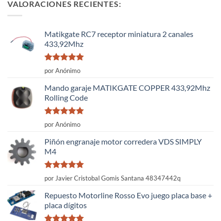
VALORACIONES RECIENTES:
Matikgate RC7 receptor miniatura 2 canales
433,92Mhz
Valorado
por Anónimo
con
5
de 5
Mando garaje MATIKGATE COPPER 433,92Mhz
Rolling Code
Valorado
por Anónimo
con
5
de 5
Piñón engranaje motor corredera VDS SIMPLY
M4
Valorado
por Javier Cristobal Gomis Santana 48347442q
con
5
de 5
Repuesto Motorline Rosso Evo juego placa base +
placa dígitos