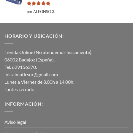
Valorado
por ALFONSO 3.
con
5
de 5
HORARIO Y UBICACIÓN:
Tienda Online (No atendemos físicamente).
06002 Badajoz (España).
Tel. 629156370.
instalmaticsur@gmail.com.
Lunes a Viernes de 8.00h a 14.00h.
Tardes cerrado.
INFORMACIÓN:
Aviso legal