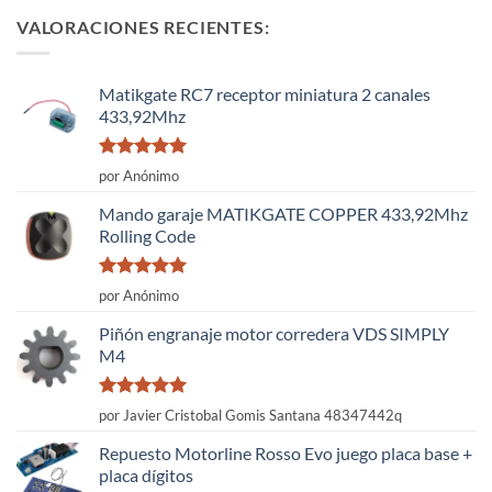
VALORACIONES RECIENTES:
Matikgate RC7 receptor miniatura 2 canales
433,92Mhz
Valorado
por Anónimo
con
5
de 5
Mando garaje MATIKGATE COPPER 433,92Mhz
Rolling Code
Valorado
por Anónimo
con
5
de 5
Piñón engranaje motor corredera VDS SIMPLY
M4
Valorado
por Javier Cristobal Gomis Santana 48347442q
con
5
de 5
Repuesto Motorline Rosso Evo juego placa base +
placa dígitos