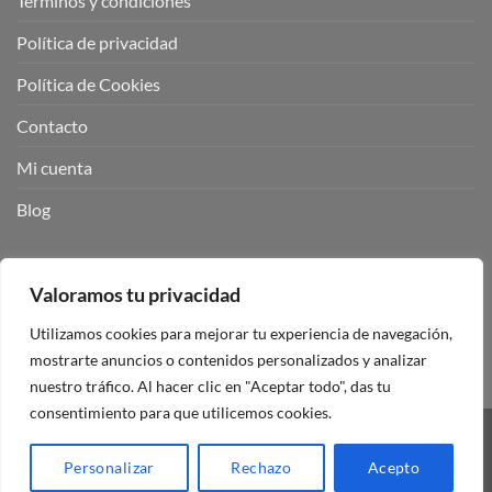
Términos y condiciones
Política de privacidad
Política de Cookies
Contacto
Mi cuenta
Blog
BUSCADOR DE PRODUCTOS:
Valoramos tu privacidad
Utilizamos cookies para mejorar tu experiencia de navegación,
mostrarte anuncios o contenidos personalizados y analizar
nuestro tráfico. Al hacer clic en "Aceptar todo", das tu
consentimiento para que utilicemos cookies.
Visa
PayPal
Stripe
MasterCard
Personalizar
Rechazo
Acepto
Copyright 2026 ©
Mando Garaje Universal Tienda Online España.