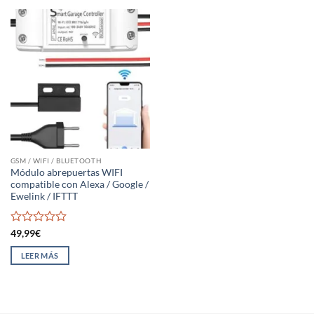
GSM / WIFI / BLUETOOTH
Módulo abrepuertas WIFI
compatible con Alexa / Google /
Ewelink / IFTTT
Valorado
49,99
€
con
0
LEER MÁS
de
5