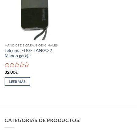
MANDOS DE GARAJE ORIGINALES
Telcoma EDGE TANGO 2
Mando garaje
Valorado
32,00
€
con
0
LEER MÁS
de
5
CATEGORÍAS DE PRODUCTOS: