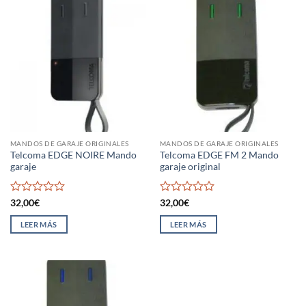
MANDOS DE GARAJE ORIGINALES
MANDOS DE GARAJE ORIGINALES
Telcoma EDGE NOIRE Mando
Telcoma EDGE FM 2 Mando
garaje
garaje original
Valorado
Valorado
32,00
€
32,00
€
con
con
0
0
LEER MÁS
LEER MÁS
de
de
5
5