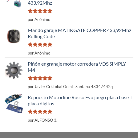
433,92Mhz
Valorado
por Anónimo
con
5
de 5
Mando garaje MATIKGATE COPPER 433,92Mhz
Rolling Code
Valorado
por Anónimo
con
5
de 5
Piñón engranaje motor corredera VDS SIMPLY
M4
Valorado
por Javier Cristobal Gomis Santana 48347442q
con
5
de 5
Repuesto Motorline Rosso Evo juego placa base +
placa dígitos
Valorado
por ALFONSO 3.
con
5
de 5