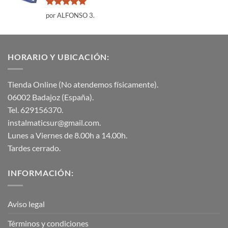
Valorado
por ALFONSO 3.
con
5
de 5
HORARIO Y UBICACIÓN:
Tienda Online (No atendemos físicamente).
06002 Badajoz (España).
Tel. 629156370.
instalmaticsur@gmail.com.
Lunes a Viernes de 8.00h a 14.00h.
Tardes cerrado.
INFORMACIÓN:
Aviso legal
Términos y condiciones