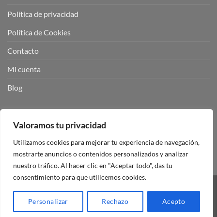
Política de privacidad
Política de Cookies
Contacto
Mi cuenta
Blog
BUSCADOR DE PRODUCTOS:
Valoramos tu privacidad
Utilizamos cookies para mejorar tu experiencia de navegación,
mostrarte anuncios o contenidos personalizados y analizar
nuestro tráfico. Al hacer clic en "Aceptar todo", das tu
consentimiento para que utilicemos cookies.
Visa
PayPal
Stripe
MasterCard
Personalizar
Rechazo
Acepto
Copyright 2026 ©
Mando Garaje Universal Tienda Online España.