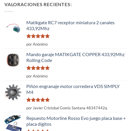
VALORACIONES RECIENTES:
Matikgate RC7 receptor miniatura 2 canales
433,92Mhz
Valorado
por Anónimo
con
5
de 5
Mando garaje MATIKGATE COPPER 433,92Mhz
Rolling Code
Valorado
por Anónimo
con
5
de 5
Piñón engranaje motor corredera VDS SIMPLY
M4
Valorado
por Javier Cristobal Gomis Santana 48347442q
con
5
de 5
Repuesto Motorline Rosso Evo juego placa base +
placa dígitos