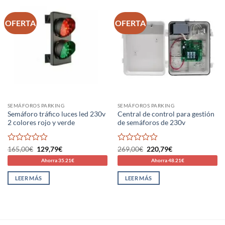
OFERTA
OFERTA
SEMÁFOROS PARKING
SEMÁFOROS PARKING
Semáforo tráfico luces led 230v
Central de control para gestión
2 colores rojo y verde
de semáforos de 230v
Valorado
El
El
Valorado
El
El
165,00
€
129,79
€
269,00
€
220,79
€
precio
precio
precio
precio
con
con
Ahorra 35.21€
Ahorra 48.21€
original
actual
original
actual
0
0
era:
es:
era:
es:
de
de
165,00€.
129,79€.
269,00€.
220,79€.
LEER MÁS
LEER MÁS
5
5