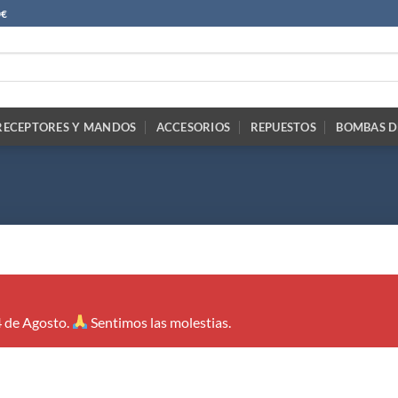
0€
RECEPTORES Y MANDOS
ACCESORIOS
REPUESTOS
BOMBAS D
4 de Agosto.
Sentimos las molestias.