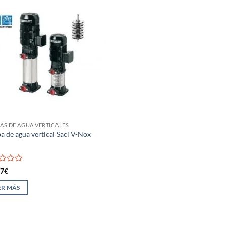
S DE AGUA VERTICALES
 de agua vertical Saci V-Nox
rado
77
€
ER MÁS