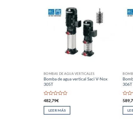
BOMBAS DE AGUA VERTICALES
BOMBA
Bomba de agua vertical Saci V-Nox
Bomba
305T
306T
Valorado
Valo
482,79
€
589,
con
con
0
0
LEER MÁS
LE
de
de
5
5