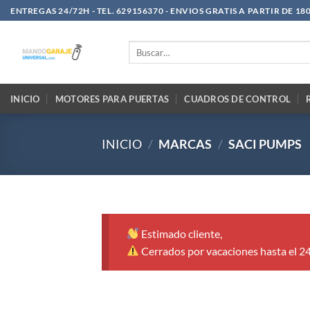
Saltar
ENTREGAS 24/72H - TEL. 629156370 - ENVIOS GRATIS A PARTIR DE 18
al
contenido
Buscar
por:
INICIO
MOTORES PARA PUERTAS
CUADROS DE CONTROL
INICIO
/
MARCAS
/
SACI PUMPS
Estimado cliente,
Cerrados por vacaciones hasta el 2