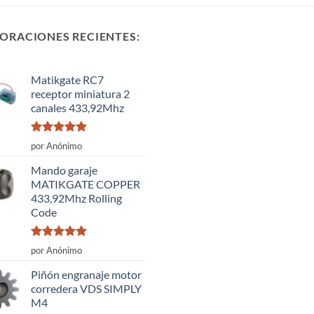
ORACIONES RECIENTES:
Matikgate RC7
receptor miniatura 2
canales 433,92Mhz
Valorado
por Anónimo
con
5
de 5
Mando garaje
MATIKGATE COPPER
433,92Mhz Rolling
Code
Valorado
por Anónimo
con
5
de 5
Piñón engranaje motor
corredera VDS SIMPLY
M4