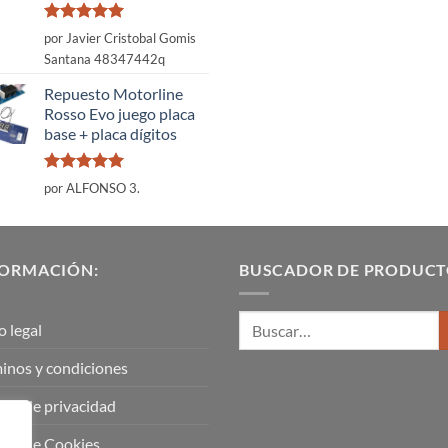
Valorado
por Javier Cristobal Gomis
con
5
de 5
Santana 48347442q
Repuesto Motorline
Rosso Evo juego placa
base + placa dígitos
Valorado
por ALFONSO 3.
con
5
de 5
FORMACIÓN:
BUSCADOR DE PRODUCT
o legal
inos y condiciones
tica de privacidad
tica de Cookies