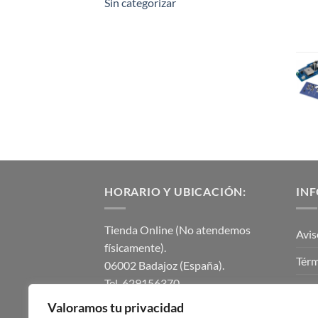
Sin categorizar
HORARIO Y UBICACIÓN:
IN
Tienda Online (No atendemos
Avis
físicamente).
Térm
06002 Badajoz (España).
Tel. 629156370.
Polí
instalmaticsur@gmail.com.
Valoramos tu privacidad
Polí