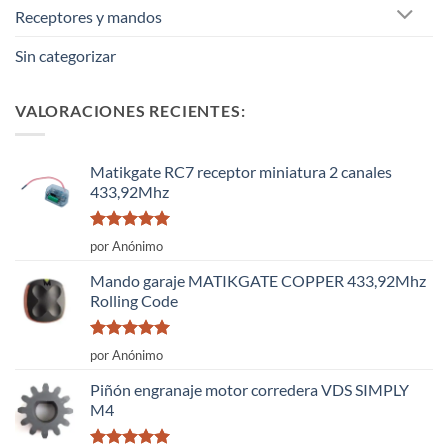
Receptores y mandos
Sin categorizar
VALORACIONES RECIENTES:
Matikgate RC7 receptor miniatura 2 canales
433,92Mhz
Valorado
por Anónimo
con
5
de 5
Mando garaje MATIKGATE COPPER 433,92Mhz
Rolling Code
Valorado
por Anónimo
con
5
de 5
Piñón engranaje motor corredera VDS SIMPLY
M4