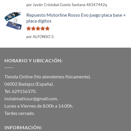
Valorado
por Javier Cristobal Gomis Santana 48347442q
con
5
de 5
Repuesto Motorline Rosso Evo juego placa base +
placa dígitos
Valorado
por ALFONSO 3.
con
5
de 5
HORARIO Y UBICACIÓN:
Tienda Online (No atendemos físicamente).
06002 Badajoz (España).
Tel. 629156370.
instalmaticsur@gmail.com.
Lunes a Viernes de 8.00h a 14.00h.
Tardes cerrado.
INFORMACIÓN: