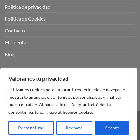
Política de privacidad
Política de Cookies
Contacto
Mi cuenta
Blog
BUSCADOR DE PRODUCTOS:
Valoramos tu privacidad
Utilizamos cookies para mejorar tu experiencia de navegación,
mostrarte anuncios o contenidos personalizados y analizar
nuestro tráfico. Al hacer clic en "Aceptar todo", das tu
consentimiento para que utilicemos cookies.
Visa
PayPal
Stripe
MasterCard
Personalizar
Rechazo
Acepto
Copyright 2026 ©
Mando Garaje Universal Tienda Online España.