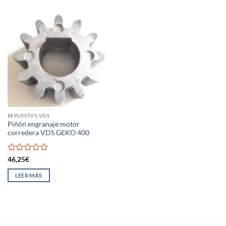
REPUESTOS VDS
Piñón engranaje motor
corredera VDS GEKO 400
Valorado
46,25
€
con
0
LEER MÁS
de
5