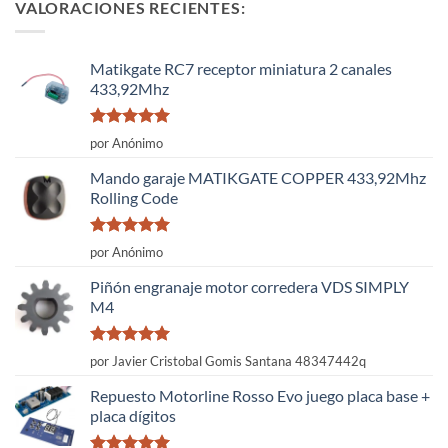
VALORACIONES RECIENTES:
Matikgate RC7 receptor miniatura 2 canales
433,92Mhz
Valorado
por Anónimo
con
5
de 5
Mando garaje MATIKGATE COPPER 433,92Mhz
Rolling Code
Valorado
por Anónimo
con
5
de 5
Piñón engranaje motor corredera VDS SIMPLY
M4
Valorado
por Javier Cristobal Gomis Santana 48347442q
con
5
de 5
Repuesto Motorline Rosso Evo juego placa base +
placa dígitos