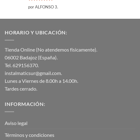
Valorado
por ALFONSO 3.
con
5
de 5
HORARIO Y UBICACIÓN:
Tienda Online (No atendemos físicamente).
06002 Badajoz (España).
Tel. 629156370.
instalmaticsur@gmail.com.
Lunes a Viernes de 8.00h a 14.00h.
Tardes cerrado.
INFORMACIÓN:
Aviso legal
Términos y condiciones