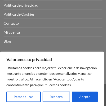
Política de privacidad
Política de Cookies
Contacto
Mi cuenta
Blog
BUSCADOR DE PRODUCTOS:
Valoramos tu privacidad
Utilizamos cookies para mejorar tu experiencia de navegación,
mostrarte anuncios o contenidos personalizados y analizar
nuestro tráfico. Al hacer clic en "Aceptar todo", das tu
consentimiento para que utilicemos cookies.
Visa
PayPal
Stripe
MasterCard
Personalizar
Rechazo
Acepto
Copyright 2026 ©
Mando Garaje Universal Tienda Online España.