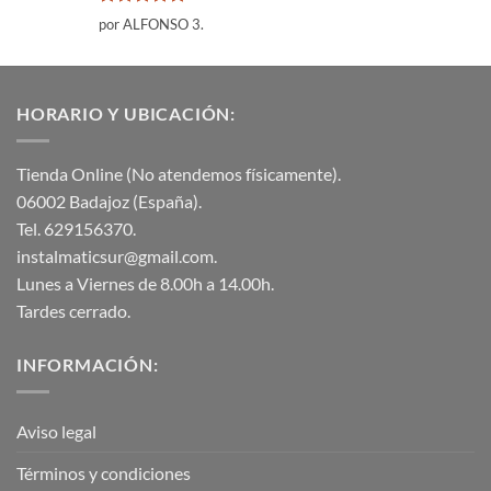
Valorado
por ALFONSO 3.
con
5
de 5
HORARIO Y UBICACIÓN:
Tienda Online (No atendemos físicamente).
06002 Badajoz (España).
Tel. 629156370.
instalmaticsur@gmail.com.
Lunes a Viernes de 8.00h a 14.00h.
Tardes cerrado.
INFORMACIÓN:
Aviso legal
Términos y condiciones