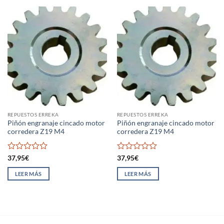
REPUESTOS ERREKA
REPUESTOS ERREKA
Piñón engranaje cincado motor
Piñón engranaje cincado motor
corredera Z19 M4
corredera Z19 M4
Valorado
Valorado
37,95
€
37,95
€
con
con
0
0
LEER MÁS
LEER MÁS
de
de
5
5