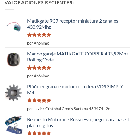
VALORACIONES RECIENTES:
Matikgate RC7 receptor miniatura 2 canales
433,92Mhz
Valorado
por Anónimo
con
5
de 5
Mando garaje MATIKGATE COPPER 433,92Mhz
Rolling Code
Valorado
por Anónimo
con
5
de 5
Piñón engranaje motor corredera VDS SIMPLY
M4
Valorado
por Javier Cristobal Gomis Santana 48347442q
con
5
de 5
Repuesto Motorline Rosso Evo juego placa base +
placa dígitos