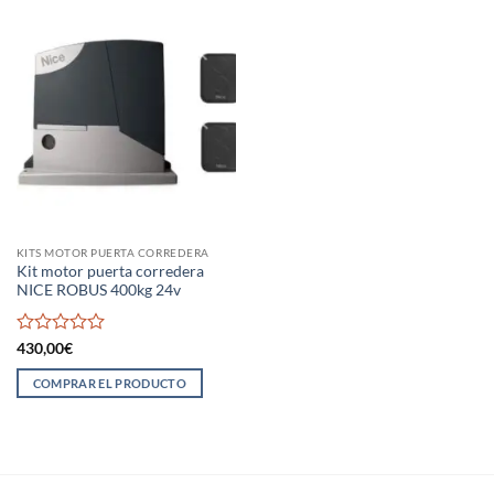
KITS MOTOR PUERTA CORREDERA
Kit motor puerta corredera
NICE ROBUS 400kg 24v
Valorado
430,00
€
con
0
COMPRAR EL PRODUCTO
de
5