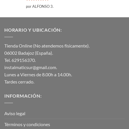
Valorado
por ALFONSO 3.
con
5
de 5
HORARIO Y UBICACIÓN:
Tienda Online (No atendemos físicamente).
06002 Badajoz (España).
Tel. 629156370.
instalmaticsur@gmail.com.
Lunes a Viernes de 8.00h a 14.00h.
Tardes cerrado.
INFORMACIÓN:
Aviso legal
Términos y condiciones