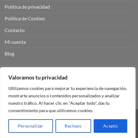
Política de privacidad
Política de Cookies
Contacto
Mi cuenta
Blog
BUSCADOR DE PRODUCTOS:
Valoramos tu privacidad
Utilizamos cookies para mejorar tu experiencia de navegación,
mostrarte anuncios o contenidos personalizados y analizar
nuestro tráfico. Al hacer clic en "Aceptar todo", das tu
consentimiento para que utilicemos cookies.
Visa
PayPal
Stripe
MasterCard
Personalizar
Rechazo
Acepto
Copyright 2026 ©
Mando Garaje Universal Tienda Online España.