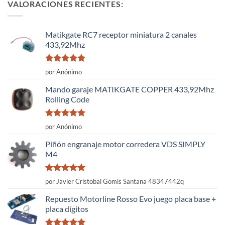
VALORACIONES RECIENTES:
Matikgate RC7 receptor miniatura 2 canales
433,92Mhz
Valorado
por Anónimo
con
5
de 5
Mando garaje MATIKGATE COPPER 433,92Mhz
Rolling Code
Valorado
por Anónimo
con
5
de 5
Piñón engranaje motor corredera VDS SIMPLY
M4
Valorado
por Javier Cristobal Gomis Santana 48347442q
con
5
de 5
Repuesto Motorline Rosso Evo juego placa base +
placa dígitos